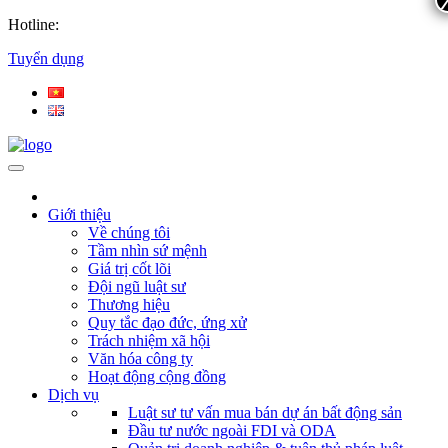
Hotline:
Tuyển dụng
Giới thiệu
Về chúng tôi
Tầm nhìn sứ mệnh
Giá trị cốt lõi
Đội ngũ luật sư
Thương hiệu
Quy tắc đạo đức, ứng xử
Trách nhiệm xã hội
Văn hóa công ty
Hoạt động cộng đồng
Dịch vụ
Luật sư tư vấn mua bán dự án bất động sản
Đầu tư nước ngoài FDI và ODA