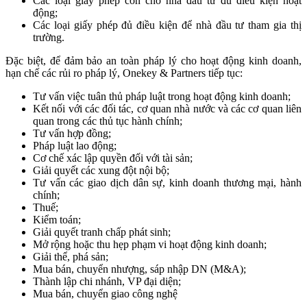
Các loại giấy phép con cho nhà đầu tư đủ điều kiện hoạt
động;
Các loại giấy phép đủ điều kiện để nhà đầu tư tham gia thị
trường.
Đặc biệt, để đảm bảo an toàn pháp lý cho hoạt động kinh doanh,
hạn chế các rủi ro pháp lý, Onekey & Partners tiếp tục:
Tư vấn việc tuân thủ pháp luật trong hoạt động kinh doanh;
Kết nối với các đối tác, cơ quan nhà nước và các cơ quan liên
quan trong các thủ tục hành chính;
Tư vấn hợp đồng;
Pháp luật lao động;
Cơ chế xác lập quyền đối với tài sản;
Giải quyết các xung đột nội bộ;
Tư vấn các giao dịch dân sự, kinh doanh thương mại, hành
chính;
Thuế;
Kiểm toán;
Giải quyết tranh chấp phát sinh;
Mở rộng hoặc thu hẹp phạm vi hoạt động kinh doanh;
Giải thể, phá sản;
Mua bán, chuyển nhượng, sáp nhập DN (M&A);
Thành lập chi nhánh, VP đại diện;
Mua bán, chuyển giao công nghệ