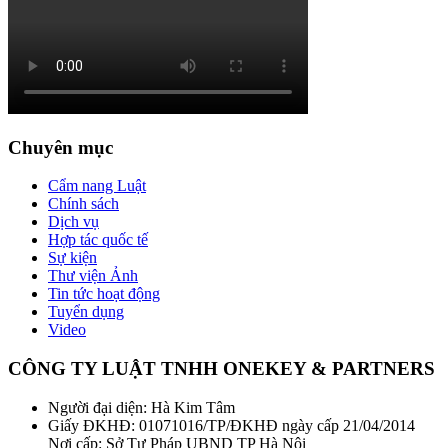
Chuyên mục
Cẩm nang Luật
Chính sách
Dịch vụ
Hợp tác quốc tế
Sự kiện
Thư viện Ảnh
Tin tức hoạt động
Tuyển dụng
Video
CÔNG TY LUẬT TNHH ONEKEY & PARTNERS
Người đại diện: Hà Kim Tâm
Giấy ĐKHĐ: 01071016/TP/ĐKHĐ ngày cấp 21/04/2014
Nơi cấp: Sở Tư Pháp UBND TP Hà Nội