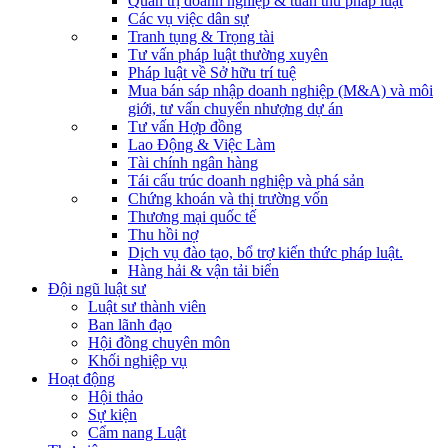
Quản trị doanh nghiệp & tuân thủ pháp luật
Các vụ việc dân sự
Tranh tụng & Trọng tài
Tư vấn pháp luật thường xuyên
Pháp luật về Sở hữu trí tuệ
Mua bán sáp nhập doanh nghiệp (M&A) và môi
giới, tư vấn chuyển nhượng dự án
Tư vấn Hợp đồng
Lao Động & Việc Làm
Tài chính ngân hàng
Tái cấu trúc doanh nghiệp và phá sản
Chứng khoán và thị trường vốn
Thương mại quốc tế
Thu hồi nợ
Dịch vụ đào tạo, bổ trợ kiến thức pháp luật.
Hàng hải & vận tải biển
Đội ngũ luật sư
Luật sư thành viên
Ban lãnh đạo
Hội đồng chuyên môn
Khối nghiệp vụ
Hoạt động
Hội thảo
Sự kiện
Cẩm nang Luật