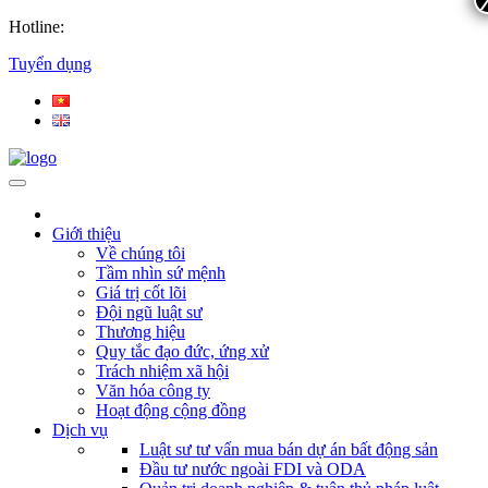
Hotline:
Tuyển dụng
Giới thiệu
Về chúng tôi
Tầm nhìn sứ mệnh
Giá trị cốt lõi
Đội ngũ luật sư
Thương hiệu
Quy tắc đạo đức, ứng xử
Trách nhiệm xã hội
Văn hóa công ty
Hoạt động cộng đồng
Dịch vụ
Luật sư tư vấn mua bán dự án bất động sản
Đầu tư nước ngoài FDI và ODA