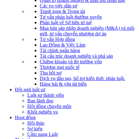
Quản trị doanh nghiệp & tuân thủ pháp luật
Các vụ việc dân sự
Tranh tụng & Trọng tài
Tư vấn pháp luật thường xuyên
Pháp luật về Sở hữu trí tuệ
Mua bán sáp nhập doanh nghiệp (M&A) và môi
giới, tư vấn chuyển nhượng dự án
Tư vấn Hợp đồng
Lao Động & Việc Làm
Tài chính ngân hàng
Tái cấu trúc doanh nghiệp và phá sản
Chứng khoán và thị trường vốn
Thương mại quốc tế
Thu hồi nợ
Dịch vụ đào tạo, bổ trợ kiến thức pháp luật.
Hàng hải & vận tải biển
Đội ngũ luật sư
Luật sư thành viên
Ban lãnh đạo
Hội đồng chuyên môn
Khối nghiệp vụ
Hoạt động
Hội thảo
Sự kiện
Cẩm nang Luật