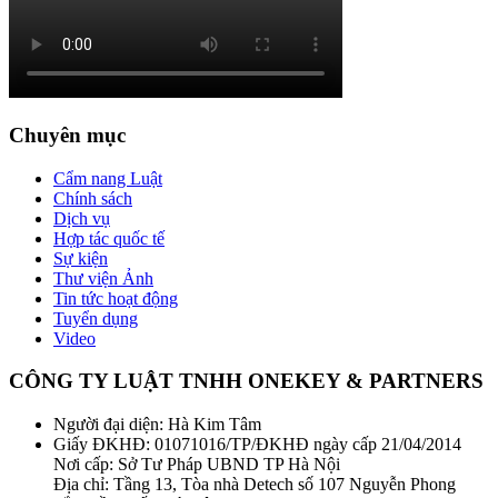
Chuyên mục
Cẩm nang Luật
Chính sách
Dịch vụ
Hợp tác quốc tế
Sự kiện
Thư viện Ảnh
Tin tức hoạt động
Tuyển dụng
Video
CÔNG TY LUẬT TNHH ONEKEY & PARTNERS
Người đại diện: Hà Kim Tâm
Giấy ĐKHĐ: 01071016/TP/ĐKHĐ ngày cấp 21/04/2014
Nơi cấp: Sở Tư Pháp UBND TP Hà Nội
Địa chỉ: Tầng 13, Tòa nhà Detech số 107 Nguyễn Phong