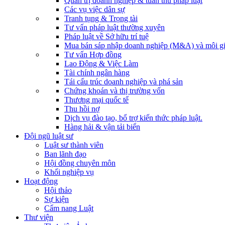
Quản trị doanh nghiệp & tuân thủ pháp luật
Các vụ việc dân sự
Tranh tụng & Trọng tài
Tư vấn pháp luật thường xuyên
Pháp luật về Sở hữu trí tuệ
Mua bán sáp nhập doanh nghiệp (M&A) và môi gi
Tư vấn Hợp đồng
Lao Động & Việc Làm
Tài chính ngân hàng
Tái cấu trúc doanh nghiệp và phá sản
Chứng khoán và thị trường vốn
Thương mại quốc tế
Thu hồi nợ
Dịch vụ đào tạo, bổ trợ kiến thức pháp luật.
Hàng hải & vận tải biển
Đội ngũ luật sư
Luật sư thành viên
Ban lãnh đạo
Hội đồng chuyên môn
Khối nghiệp vụ
Hoạt động
Hội thảo
Sự kiện
Cẩm nang Luật
Thư viện