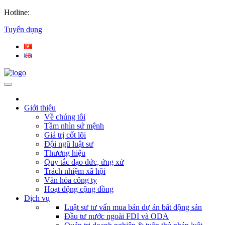
Hotline:
Tuyển dụng
Giới thiệu
Về chúng tôi
Tầm nhìn sứ mệnh
Giá trị cốt lõi
Đội ngũ luật sư
Thương hiệu
Quy tắc đạo đức, ứng xử
Trách nhiệm xã hội
Văn hóa công ty
Hoạt động cộng đồng
Dịch vụ
Luật sư tư vấn mua bán dự án bất động sản
Đầu tư nước ngoài FDI và ODA