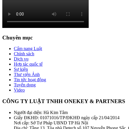
Chuyên mục
Cẩm nang Luật
Chính sách
Dịch vụ
Hợp tác quốc tế
Sự kiện
Thư viện Ảnh
Tin tức hoạt động
Tuyển dụng
Video
CÔNG TY LUẬT TNHH ONEKEY & PARTNERS
Người đại diện: Hà Kim Tâm
Giấy ĐKHĐ: 01071016/TP/ĐKHĐ ngày cấp 21/04/2014
Nơi cấp: Sở Tư Pháp UBND TP Hà Nội
Địa chỉ: Tầng 13, Tòa nhà Detech số 107 Nguyễn Phong Sắc,