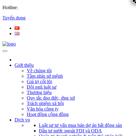
Hotline:
Tuyển dụng
Giới thiệu
Về chúng tôi
Tầm nhìn sứ mệnh
Giá trị cốt lõi
Đội ngũ luật sư
Thương hiệu
Quy tắc đạo đức, ứng xử
Trách nhiệm xã hội
Văn hóa công ty
Hoạt động cộng đồng
Dịch vụ
Luật sư tư vấn mua bán dự án bất động sản
Đầu tư nước ngoài FDI và ODA