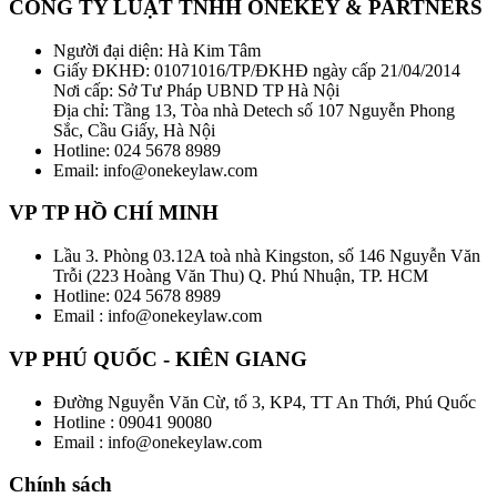
CÔNG TY LUẬT TNHH ONEKEY & PARTNERS
Người đại diện: Hà Kim Tâm
Giấy ĐKHĐ: 01071016/TP/ĐKHĐ ngày cấp 21/04/2014
Nơi cấp: Sở Tư Pháp UBND TP Hà Nội
Địa chỉ: Tầng 13, Tòa nhà Detech số 107 Nguyễn Phong
Sắc, Cầu Giấy, Hà Nội
Hotline: 024 5678 8989
Email: info@onekeylaw.com
VP TP HỒ CHÍ MINH
Lầu 3. Phòng 03.12A toà nhà Kingston, số 146 Nguyễn Văn
Trỗi (223 Hoàng Văn Thu) Q. Phú Nhuận, TP. HCM
Hotline: 024 5678 8989
Email : info@onekeylaw.com
VP PHÚ QUỐC - KIÊN GIANG
Đường Nguyễn Văn Cừ, tổ 3, KP4, TT An Thới, Phú Quốc
Hotline : 09041 90080
Email : info@onekeylaw.com
Chính sách