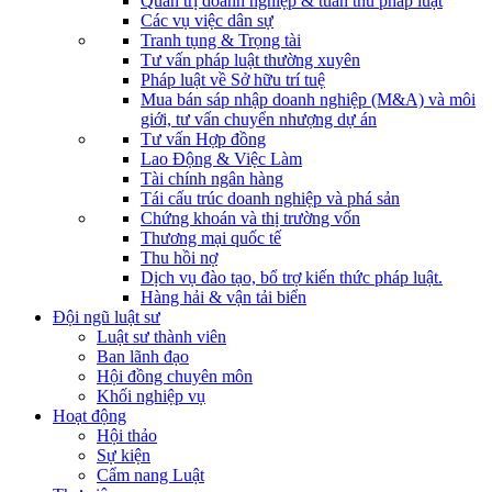
Quản trị doanh nghiệp & tuân thủ pháp luật
Các vụ việc dân sự
Tranh tụng & Trọng tài
Tư vấn pháp luật thường xuyên
Pháp luật về Sở hữu trí tuệ
Mua bán sáp nhập doanh nghiệp (M&A) và môi
giới, tư vấn chuyển nhượng dự án
Tư vấn Hợp đồng
Lao Động & Việc Làm
Tài chính ngân hàng
Tái cấu trúc doanh nghiệp và phá sản
Chứng khoán và thị trường vốn
Thương mại quốc tế
Thu hồi nợ
Dịch vụ đào tạo, bổ trợ kiến thức pháp luật.
Hàng hải & vận tải biển
Đội ngũ luật sư
Luật sư thành viên
Ban lãnh đạo
Hội đồng chuyên môn
Khối nghiệp vụ
Hoạt động
Hội thảo
Sự kiện
Cẩm nang Luật