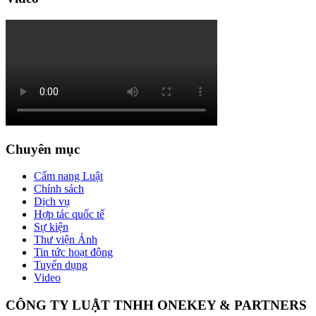
Chuyên mục
Cẩm nang Luật
Chính sách
Dịch vụ
Hợp tác quốc tế
Sự kiện
Thư viện Ảnh
Tin tức hoạt động
Tuyển dụng
Video
CÔNG TY LUẬT TNHH ONEKEY & PARTNERS