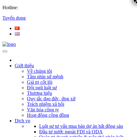
Hotline:
Tuyển dụng
Giới thiệu
Về chúng tôi
Tầm nhìn sứ mệnh
Giá trị cốt lõi
Đội ngũ luật sư
Thương hiệu
Quy tắc đạo đức, ứng xử
Trách nhiệm xã hội
Văn hóa công ty
Hoạt động cộng đồng
Dịch vụ
Luật sư tư vấn mua bán dự án bất động sản
Đầu tư nước ngoài FDI và ODA