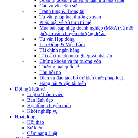
Quản trị doanh nghiệp & tuân thủ pháp luật
Các vụ việc dân sự
Tranh tụng & Trọng tài
Tư vấn pháp luật thường xuyên
Pháp luật về Sở hữu trí tuệ
Mua bán sáp nhập doanh nghiệp (M&A) và môi
giới, tư vấn chuyển nhượng dự án
Tư vấn Hợp đồng
Lao Động & Việc Làm
Tài chính ngân hàng
Tái cấu trúc doanh nghiệp và phá sản
Chứng khoán và thị trường vốn
Thương mại quốc tế
Thu hồi nợ
Dịch vụ đào tạo, bổ trợ kiến thức pháp luật.
Hàng hải & vận tải biển
Đội ngũ luật sư
Luật sư thành viên
Ban lãnh đạo
Hội đồng chuyên môn
Khối nghiệp vụ
Hoạt động
Hội thảo
Sự kiện
Cẩm nang Luật