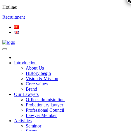
Hotline:
Recruitment
Introduction
About Us
History begin
Vision & Mission
Core values
Brand
Our Lawyers
Office administration
Probationary lawyer
Professional Council
Lawyer Member
Activities
Seminor