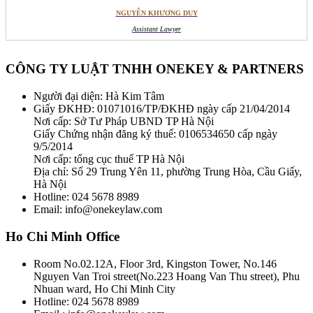
NGUYỄN KHƯƠNG DUY
Assistant Lawyer
CÔNG TY LUẬT TNHH ONEKEY & PARTNERS
Người đại diện: Hà Kim Tâm
Giấy ĐKHĐ: 01071016/TP/ĐKHĐ ngày cấp 21/04/2014
Nơi cấp: Sở Tư Pháp UBND TP Hà Nội
Giấy Chứng nhận đăng ký thuế: 0106534650 cấp ngày
9/5/2014
Nơi cấp: tổng cục thuế TP Hà Nội
Địa chỉ: Số 29 Trung Yên 11, phường Trung Hòa, Cầu Giấy,
Hà Nội
Hotline: 024 5678 8989
Email: info@onekeylaw.com
Ho Chi Minh Office
Room No.02.12A, Floor 3rd, Kingston Tower, No.146
Nguyen Van Troi street(No.223 Hoang Van Thu street), Phu
Nhuan ward, Ho Chi Minh City
Hotline: 024 5678 8989