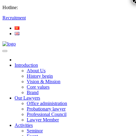
Hotline:
Recruitment
Introduction
About Us
History begin
Vision & Mission
Core values
Brand
Our Lawyers
Office administration
Probationary lawyer
Professional Council
Lawyer Member
Activities
Seminor