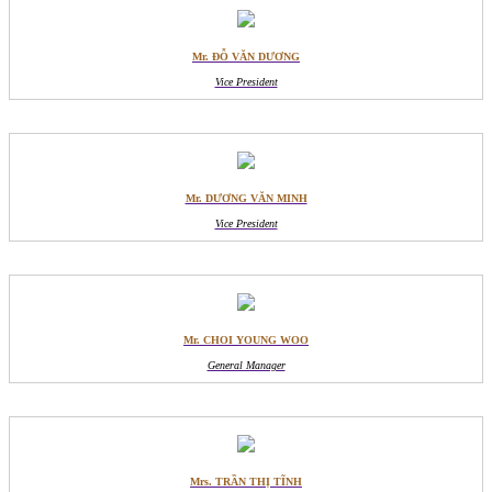
Mr. ĐỖ VĂN DƯƠNG
Vice President
Mr. DƯƠNG VĂN MINH
Vice President
Mr. CHOI YOUNG WOO
General Manager
Mrs. TRẦN THỊ TĨNH