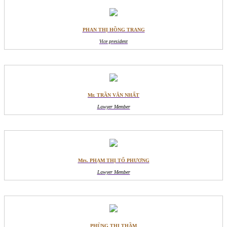
PHAN THỊ HỒNG TRANG
Vice president
Mr. TRẦN VĂN NHẤT
Lawyer Member
Mrs. PHẠM THỊ TỐ PHƯƠNG
Lawyer Member
PHÙNG THỊ THẦM