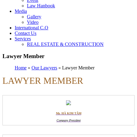
Event
Law Hanbook
Media
Gallery
Video
International C.O
Contact Us
Services
REAL ESTATE & CONSTRUCTION
Lawyer Member
Home
»
Our Lawyers
»
Lawyer Member
LAWYER MEMBER
Mr. HÀ KIM TÂM
Company President