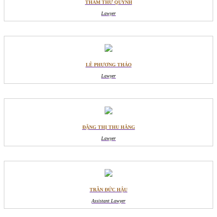
THẨM THƯ QUỲNH
Lawyer
LÊ PHƯƠNG THẢO
Lawyer
ĐẶNG THỊ THU HẰNG
Lawyer
TRẦN ĐỨC HẬU
Assistant Lawyer