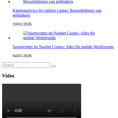
Klantenservice bij viphive casino: Beoordelingen van
gebruikers
10/01/2026
Sportwetten im Naobet Casino: Alles für mobile Wettfreunde
04/01/2026
Video