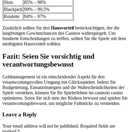
Slots
85% – 98%
Blackjack
99% – 99,5%
Roulette
94% – 97%
Zusätzlich sollten Sie den
Hausvorteil
berücksichtigen, der die
langfristigen Gewinnchancen des Casinos widerspiegelt. Um
fundierte Entscheidungen zu treffen, sollten Sie die Spiele mit dem
niedrigsten Hausvorteil wählen.
Fazit: Seien Sie vorsichtig und
verantwortungsbewusst
Geldmanagement ist ein entscheidender Aspekt für den
verantwortungsvollen Umgang mit Glücksspielen. Indem Sie
Budgetierung, Einsatzstrategien und die Wahrscheinlichkeiten der
Spiele verstehen, können Sie Ihr Spielerlebnis im casinolo casino
optimieren. Seien Sie sich stets der Risiken bewusst und spielen Sie
verantwortungsbewusst, um mögliche Fallstricke zu vermeiden.
Leave a Reply
Your email address will not be published.
Required fields are
marked
*