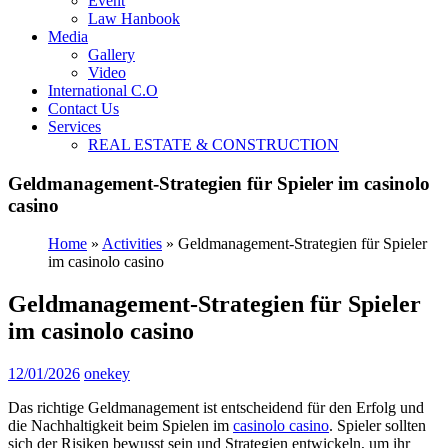
Event
Law Hanbook
Media
Gallery
Video
International C.O
Contact Us
Services
REAL ESTATE & CONSTRUCTION
Geldmanagement-Strategien für Spieler im casinolo
casino
Home
»
Activities
»
Geldmanagement-Strategien für Spieler
im casinolo casino
Geldmanagement-Strategien für Spieler
im casinolo casino
12/01/2026
onekey
Das richtige Geldmanagement ist entscheidend für den Erfolg und
die Nachhaltigkeit beim Spielen im
casinolo casino
. Spieler sollten
sich der Risiken bewusst sein und Strategien entwickeln, um ihr