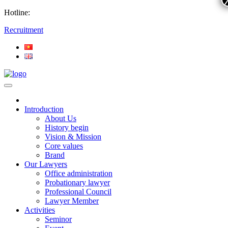
Hotline:
Recruitment
Introduction
About Us
History begin
Vision & Mission
Core values
Brand
Our Lawyers
Office administration
Probationary lawyer
Professional Council
Lawyer Member
Activities
Seminor