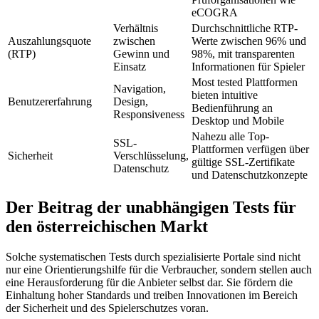
eCOGRA
Verhältnis
Durchschnittliche RTP-
Auszahlungsquote
zwischen
Werte zwischen 96% und
(RTP)
Gewinn und
98%, mit transparenten
Einsatz
Informationen für Spieler
Most tested Plattformen
Navigation,
bieten intuitive
Benutzererfahrung
Design,
Bedienführung an
Responsiveness
Desktop und Mobile
Nahezu alle Top-
SSL-
Plattformen verfügen über
Sicherheit
Verschlüsselung,
gültige SSL-Zertifikate
Datenschutz
und Datenschutzkonzepte
Der Beitrag der unabhängigen Tests für
den österreichischen Markt
Solche systematischen Tests durch spezialisierte Portale sind nicht
nur eine Orientierungshilfe für die Verbraucher, sondern stellen auch
eine Herausforderung für die Anbieter selbst dar. Sie fördern die
Einhaltung hoher Standards und treiben Innovationen im Bereich
der Sicherheit und des Spielerschutzes voran.