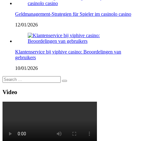
Geldmanagement-Strategien für Spieler im casinolo casino
12/01/2026
Klantenservice bij viphive casino: Beoordelingen van
gebruikers
10/01/2026
Video