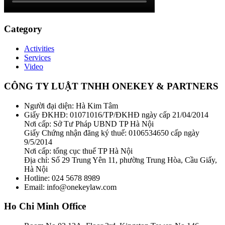
Category
Activities
Services
Video
CÔNG TY LUẬT TNHH ONEKEY & PARTNERS
Người đại diện: Hà Kim Tâm
Giấy ĐKHĐ: 01071016/TP/ĐKHĐ ngày cấp 21/04/2014
Nơi cấp: Sở Tư Pháp UBND TP Hà Nội
Giấy Chứng nhận đăng ký thuế: 0106534650 cấp ngày
9/5/2014
Nơi cấp: tổng cục thuế TP Hà Nội
Địa chỉ: Số 29 Trung Yên 11, phường Trung Hòa, Cầu Giấy,
Hà Nội
Hotline: 024 5678 8989
Email: info@onekeylaw.com
Ho Chi Minh Office