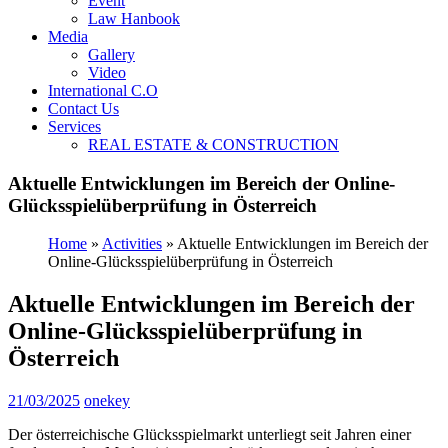
Event
Law Hanbook
Media
Gallery
Video
International C.O
Contact Us
Services
REAL ESTATE & CONSTRUCTION
Aktuelle Entwicklungen im Bereich der Online-
Glücksspielüberprüfung in Österreich
Home
»
Activities
»
Aktuelle Entwicklungen im Bereich der
Online-Glücksspielüberprüfung in Österreich
Aktuelle Entwicklungen im Bereich der
Online-Glücksspielüberprüfung in
Österreich
21/03/2025
onekey
Der österreichische Glücksspielmarkt unterliegt seit Jahren einer