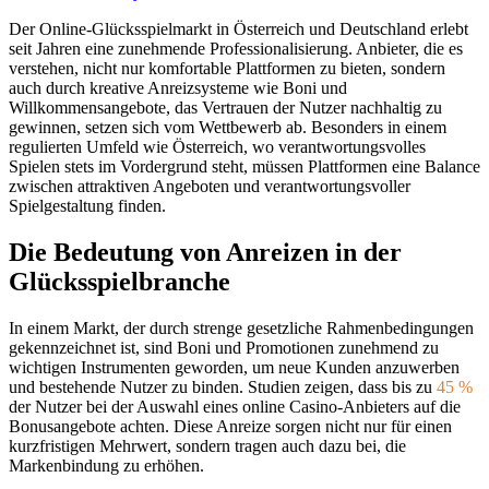
Der Online-Glücksspielmarkt in Österreich und Deutschland erlebt
seit Jahren eine zunehmende Professionalisierung. Anbieter, die es
verstehen, nicht nur komfortable Plattformen zu bieten, sondern
auch durch kreative Anreizsysteme wie Boni und
Willkommensangebote, das Vertrauen der Nutzer nachhaltig zu
gewinnen, setzen sich vom Wettbewerb ab. Besonders in einem
regulierten Umfeld wie Österreich, wo verantwortungsvolles
Spielen stets im Vordergrund steht, müssen Plattformen eine Balance
zwischen attraktiven Angeboten und verantwortungsvoller
Spielgestaltung finden.
Die Bedeutung von Anreizen in der
Glücksspielbranche
In einem Markt, der durch strenge gesetzliche Rahmenbedingungen
gekennzeichnet ist, sind Boni und Promotionen zunehmend zu
wichtigen Instrumenten geworden, um neue Kunden anzuwerben
und bestehende Nutzer zu binden. Studien zeigen, dass bis zu
45 %
der Nutzer bei der Auswahl eines online Casino-Anbieters auf die
Bonusangebote achten. Diese Anreize sorgen nicht nur für einen
kurzfristigen Mehrwert, sondern tragen auch dazu bei, die
Markenbindung zu erhöhen.