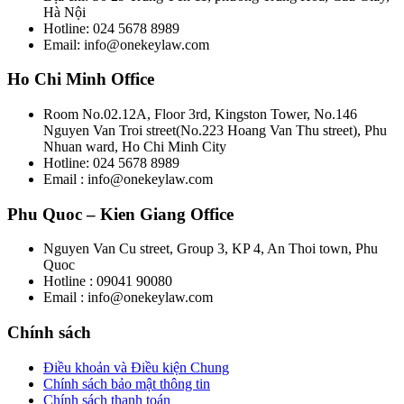
Hà Nội
Hotline: 024 5678 8989
Email: info@onekeylaw.com
Ho Chi Minh Office
Room No.02.12A, Floor 3rd, Kingston Tower, No.146
Nguyen Van Troi street(No.223 Hoang Van Thu street), Phu
Nhuan ward, Ho Chi Minh City
Hotline: 024 5678 8989
Email : info@onekeylaw.com
Phu Quoc – Kien Giang Office
Nguyen Van Cu street, Group 3, KP 4, An Thoi town, Phu
Quoc
Hotline : 09041 90080
Email : info@onekeylaw.com
Chính sách
Điều khoản và Điều kiện Chung
Chính sách bảo mật thông tin
Chính sách thanh toán