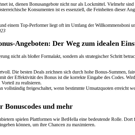
hnet ist, dienen Bonusangebote nicht nur als Lockmittel. Vielmehr sin
österreichische Konsumenten ist es essenziell, die Feinheiten dieser A
 und einem Top-Performer liegt oft im Umfang der Willkommensboni u
023
Bonus-Angeboten: Der Weg zum idealen Eins
ierung nicht als bloßer Formalakt, sondern als strategischer Schritt bet
ertvoll. Die besten Deals zeichnen sich durch hohe Bonus-Summen, fa
t der Effektivität des Bonus ist die korrekte Eingabe des Codes. Wird
orteil zu realisieren.
n vollständig freigeschaltet, wenn bestimmte Umsatzquoten erreicht w
für Bonuscodes und mehr
nbietern spielen Plattformen wie BetHella eine bedeutende Rolle. Dort 
s eingeben können, um ihre Chancen zu maximieren.