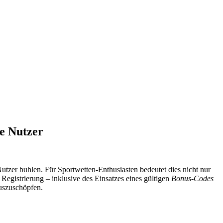
he Nutzer
Nutzer buhlen. Für Sportwetten-Enthusiasten bedeutet dies nicht nur
Registrierung – inklusive des Einsatzes eines gültigen
Bonus-Codes
auszuschöpfen.