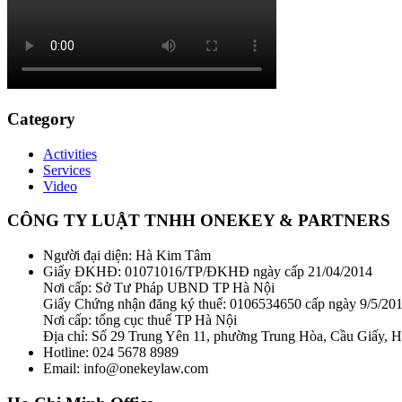
Category
Activities
Services
Video
CÔNG TY LUẬT TNHH ONEKEY & PARTNERS
Người đại diện: Hà Kim Tâm
Giấy ĐKHĐ: 01071016/TP/ĐKHĐ ngày cấp 21/04/2014
Nơi cấp: Sở Tư Pháp UBND TP Hà Nội
Giấy Chứng nhận đăng ký thuế: 0106534650 cấp ngày 9/5/20
Nơi cấp: tổng cục thuế TP Hà Nội
Địa chỉ: Số 29 Trung Yên 11, phường Trung Hòa, Cầu Giấy, 
Hotline: 024 5678 8989
Email: info@onekeylaw.com