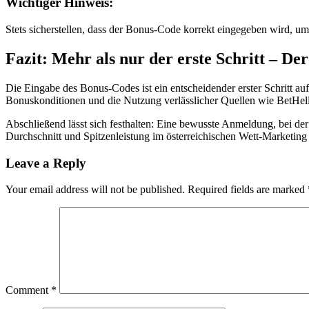
Wichtiger Hinweis:
Stets sicherstellen, dass der Bonus-Code korrekt eingegeben wird, um
Fazit: Mehr als nur der erste Schritt – Der
Die Eingabe des Bonus-Codes ist ein entscheidender erster Schritt au
Bonuskonditionen und die Nutzung verlässlicher Quellen wie BetHell
Abschließend lässt sich festhalten: Eine bewusste Anmeldung, bei der 
Durchschnitt und Spitzenleistung im österreichischen Wett-Marketing 
Leave a Reply
Your email address will not be published.
Required fields are marked
Comment
*