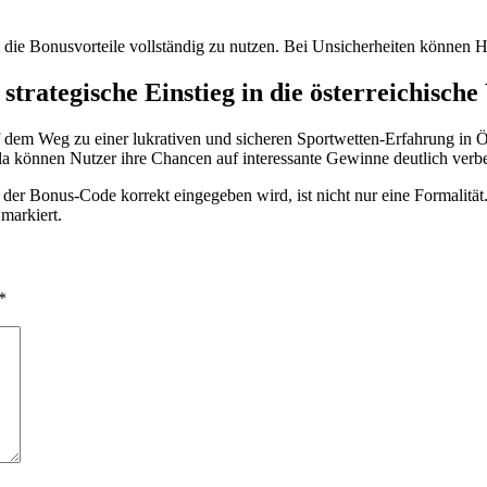
 die Bonusvorteile vollständig zu nutzen. Bei Unsicherheiten können Hi
 strategische Einstieg in die österreichisch
f dem Weg zu einer lukrativen und sicheren Sportwetten-Erfahrung in Ö
a können Nutzer ihre Chancen auf interessante Gewinne deutlich verbe
der Bonus-Code korrekt eingegeben wird, ist nicht nur eine Formalität. 
markiert.
*