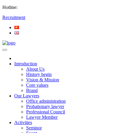
Hotline:
Recruitment
Introduction
About Us
History begin
Vision & Mission
Core values
Brand
Our Lawyers
Office administration
Probationary lawyer
Professional Council
Lawyer Member
Activities
Seminor