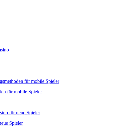
en für mobile Spieler
neue Spieler