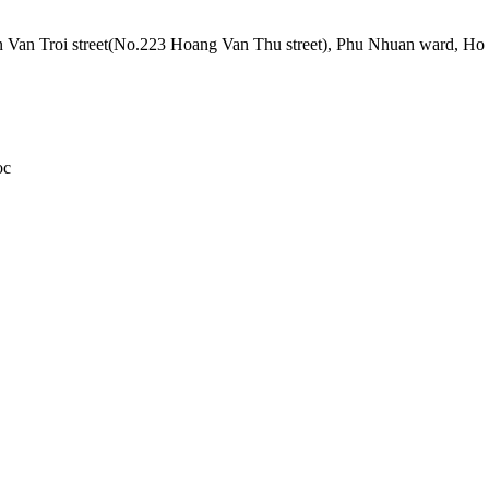
Van Troi street(No.223 Hoang Van Thu street), Phu Nhuan ward, Ho
oc