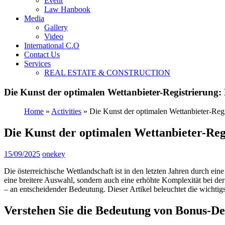
Event
Law Hanbook
Media
Gallery
Video
International C.O
Contact Us
Services
REAL ESTATE & CONSTRUCTION
Die Kunst der optimalen Wettanbieter-Registrierung: E
Home
»
Activities
»
Die Kunst der optimalen Wettanbieter-Regis
Die Kunst der optimalen Wettanbieter-Regi
15/09/2025
onekey
Die österreichische Wettlandschaft ist in den letzten Jahren durch ei
eine breitere Auswahl, sondern auch eine erhöhte Komplexität bei der
– an entscheidender Bedeutung. Dieser Artikel beleuchtet die wichti
Verstehen Sie die Bedeutung von Bonus-De