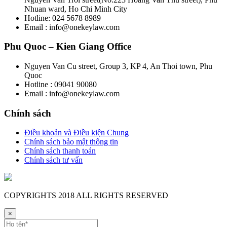
Nhuan ward, Ho Chi Minh City
Hotline: 024 5678 8989
Email : info@onekeylaw.com
Phu Quoc – Kien Giang Office
Nguyen Van Cu street, Group 3, KP 4, An Thoi town, Phu
Quoc
Hotline : 09041 90080
Email : info@onekeylaw.com
Chính sách
Điều khoản và Điều kiện Chung
Chính sách bảo mật thông tin
Chính sách thanh toán
Chính sách tư vấn
COPYRIGHTS
2018 ALL RIGHTS RESERVED
×