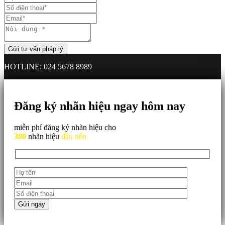
HOTLINE: 024 5678 8989
Đăng ký nhãn hiệu ngay hôm nay
miễn phí đăng ký nhãn hiệu cho
300
nhãn hiệu
đầu tiên