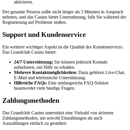
aktivieren.
Der gesamte Prozess sollte nicht länger als 5 Minuten in Anspruch
nehmen, und das Casino bietet Unterstützung, falls Sie während der
Registrierung auf Probleme stoßen.
Support und Kundenservice
Ein weiterer wichtiger Aspekt ist die Qualität des Kundenservices.
Das Grandclub Casino bietet:
24/7 Unterstützung:
Sie können jederzeit Kontakt
aufnehmen, um Hilfe zu erhalten.
Mehrere Kontaktmöglichkeiten:
Dazu gehören Live-Chat,
E-Mail und telefonische Unterstützung.
Hilfreiche FAQs:
Eine umfangreiche FAQ-Sektion
beantwortet viele häufige Fragen.
Zahlungsmethoden
Das Grandclub Casino unterstützt eine Vielzahl von sicheren
Zahlungsmethoden, um sowohl Einzahlungen als auch
Auszahlungen einfach zu gestalten: