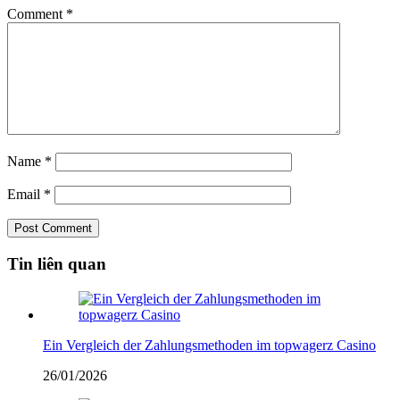
Comment
*
Name
*
Email
*
Tin liên quan
Ein Vergleich der Zahlungsmethoden im topwagerz Casino
26/01/2026