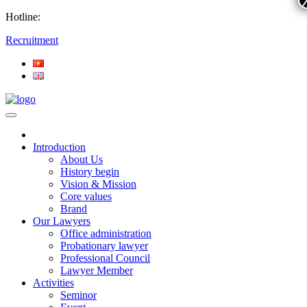
Hotline:
Recruitment
Introduction
About Us
History begin
Vision & Mission
Core values
Brand
Our Lawyers
Office administration
Probationary lawyer
Professional Council
Lawyer Member
Activities
Seminor