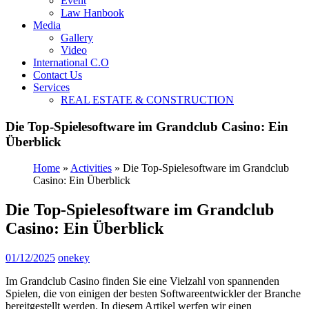
Event
Law Hanbook
Media
Gallery
Video
International C.O
Contact Us
Services
REAL ESTATE & CONSTRUCTION
Die Top-Spielesoftware im Grandclub Casino: Ein
Überblick
Home
»
Activities
»
Die Top-Spielesoftware im Grandclub
Casino: Ein Überblick
Die Top-Spielesoftware im Grandclub
Casino: Ein Überblick
01/12/2025
onekey
Im Grandclub Casino finden Sie eine Vielzahl von spannenden
Spielen, die von einigen der besten Softwareentwickler der Branche
bereitgestellt werden. In diesem Artikel werfen wir einen