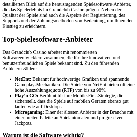
detaillierten Blick auf die herausragenden Spielesoftware-Anbieter,
die das Spielerlebnis im Grandclub Casino prägen. Neben der
Qualität der Spiele sind auch die Aspekte der Registrierung, des
Supports und der Zahlungsmethoden von Bedeutung, um Ihnen den
Einstieg zu erleichtern.
Top-Spielesoftware-Anbieter
Das Grandclub Casino arbeitet mit renommierten
Softwareentwicklern zusammen, die für ihre innovativen und
benutzerfreundlichen Spiele bekannt sind. Zu den führenden
Anbietern zählen:
NetEnt:
Bekannt für hochwertige Grafiken und spannende
Gameplay-Mechaniken. Die Spiele von NetEnt bieten oft eine
hohe Auszahlungsquote (RTP) von bis zu 98%.
Play’n GO:
Berühmt für ihre Mobile-First-Strategie, die
sicherstellt, dass die Spiele auf mobilen Geräten ebenso gut
laufen wie auf Desktops.
Microgaming:
Einer der ältesten Anbieter in der Branche mit
einer breiten Palette an Spielautomaten und progressiven
Jackpots.
Warum ist die Software wichtig?