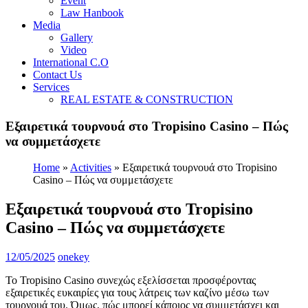
Event
Law Hanbook
Media
Gallery
Video
International C.O
Contact Us
Services
REAL ESTATE & CONSTRUCTION
Εξαιρετικά τουρνουά στο Tropisino Casino – Πώς
να συμμετάσχετε
Home
»
Activities
»
Εξαιρετικά τουρνουά στο Tropisino
Casino – Πώς να συμμετάσχετε
Εξαιρετικά τουρνουά στο Tropisino
Casino – Πώς να συμμετάσχετε
12/05/2025
onekey
Το Tropisino Casino συνεχώς εξελίσσεται προσφέροντας
εξαιρετικές ευκαιρίες για τους λάτρεις των καζίνο μέσω των
τουρνουά του. Όμως, πώς μπορεί κάποιος να συμμετάσχει και