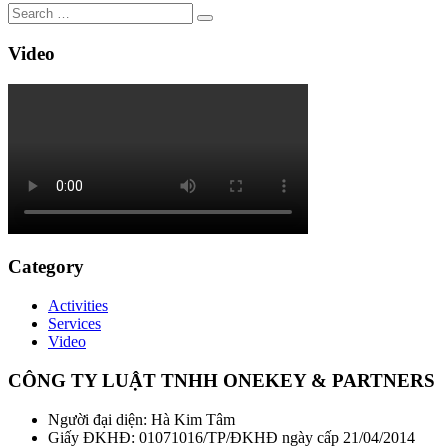
Video
Category
Activities
Services
Video
CÔNG TY LUẬT TNHH ONEKEY & PARTNERS
Người đại diện: Hà Kim Tâm
Giấy ĐKHĐ: 01071016/TP/ĐKHĐ ngày cấp 21/04/2014