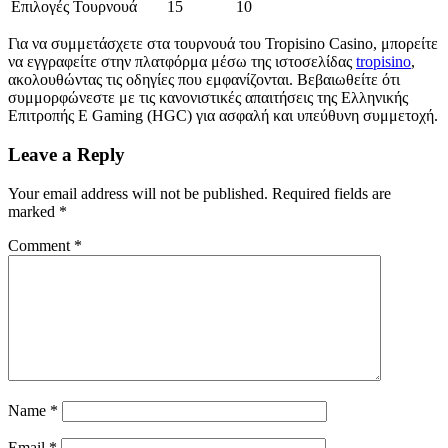
Επιλογές Τουρνουά
15
10
Για να συμμετάσχετε στα τουρνουά του Tropisino Casino, μπορείτε
να εγγραφείτε στην πλατφόρμα μέσω της ιστοσελίδας
tropisino
,
ακολουθώντας τις οδηγίες που εμφανίζονται. Βεβαιωθείτε ότι
συμμορφώνεστε με τις κανονιστικές απαιτήσεις της Ελληνικής
Επιτροπής Ε Gaming (HGC) για ασφαλή και υπεύθυνη συμμετοχή.
Leave a Reply
Your email address will not be published.
Required fields are
marked
*
Comment
*
Name
*
Email
*