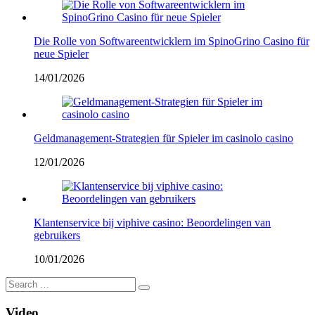
Die Rolle von Softwareentwicklern im SpinoGrino Casino für
neue Spieler
14/01/2026
Geldmanagement-Strategien für Spieler im casinolo casino
12/01/2026
Klantenservice bij viphive casino: Beoordelingen van
gebruikers
10/01/2026
Video