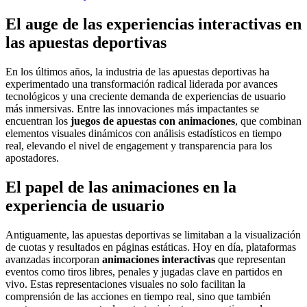
El auge de las experiencias interactivas en
las apuestas deportivas
En los últimos años, la industria de las apuestas deportivas ha
experimentado una transformación radical liderada por avances
tecnológicos y una creciente demanda de experiencias de usuario
más inmersivas. Entre las innovaciones más impactantes se
encuentran los
juegos de apuestas con animaciones
, que combinan
elementos visuales dinámicos con análisis estadísticos en tiempo
real, elevando el nivel de engagement y transparencia para los
apostadores.
El papel de las animaciones en la
experiencia de usuario
Antiguamente, las apuestas deportivas se limitaban a la visualización
de cuotas y resultados en páginas estáticas. Hoy en día, plataformas
avanzadas incorporan
animaciones interactivas
que representan
eventos como tiros libres, penales y jugadas clave en partidos en
vivo. Estas representaciones visuales no solo facilitan la
comprensión de las acciones en tiempo real, sino que también