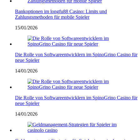
Bankoptionen im longfu88 Casino: Limits und
Zahlungsmethoden für mobile Spieler
15/01/2026
Die Rolle von Softwareentwicklern im SpinoGrino Casino für
neue Spieler
14/01/2026
Die Rolle von Softwareentwicklern im SpinoGrino Casino für
neue Spieler
14/01/2026