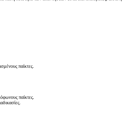
ισμένους παίκτες.
λόφωνους παίκτες.
αδικασίες.