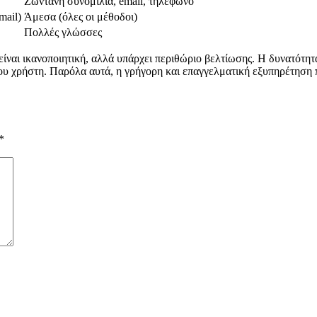
Ζωντανή συνομιλία, email, τηλέφωνο
mail)
Άμεσα (όλες οι μέθοδοι)
Πολλές γλώσσες
είναι ικανοποιητική, αλλά υπάρχει περιθώριο βελτίωσης. Η δυνατότ
ου χρήστη. Παρόλα αυτά, η γρήγορη και επαγγελματική εξυπηρέτηση 
*