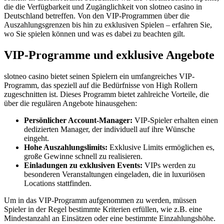
die die Verfügbarkeit und Zugänglichkeit von slotneo casino in
Deutschland betreffen. Von den VIP-Programmen über die
Auszahlungsgrenzen bis hin zu exklusiven Spielen – erfahren Sie,
wo Sie spielen können und was es dabei zu beachten gilt.
VIP-Programme und exklusive Angebote
slotneo casino bietet seinen Spielern ein umfangreiches VIP-
Programm, das speziell auf die Bedürfnisse von High Rollern
zugeschnitten ist. Dieses Programm bietet zahlreiche Vorteile, die
über die regulären Angebote hinausgehen:
Persönlicher Account-Manager:
VIP-Spieler erhalten einen
dedizierten Manager, der individuell auf ihre Wünsche
eingeht.
Hohe Auszahlungslimits:
Exklusive Limits ermöglichen es,
große Gewinne schnell zu realisieren.
Einladungen zu exklusiven Events:
VIPs werden zu
besonderen Veranstaltungen eingeladen, die in luxuriösen
Locations stattfinden.
Um in das VIP-Programm aufgenommen zu werden, müssen
Spieler in der Regel bestimmte Kriterien erfüllen, wie z.B. eine
Mindestanzahl an Einsätzen oder eine bestimmte Einzahlungshöhe.