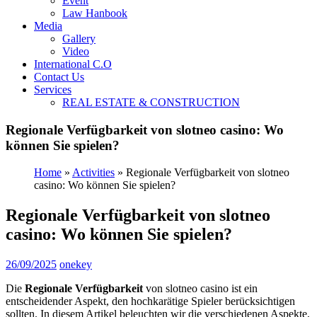
Event
Law Hanbook
Media
Gallery
Video
International C.O
Contact Us
Services
REAL ESTATE & CONSTRUCTION
Regionale Verfügbarkeit von slotneo casino: Wo
können Sie spielen?
Home
»
Activities
»
Regionale Verfügbarkeit von slotneo
casino: Wo können Sie spielen?
Regionale Verfügbarkeit von slotneo
casino: Wo können Sie spielen?
26/09/2025
onekey
Die
Regionale Verfügbarkeit
von slotneo casino ist ein
entscheidender Aspekt, den hochkarätige Spieler berücksichtigen
sollten. In diesem Artikel beleuchten wir die verschiedenen Aspekte,