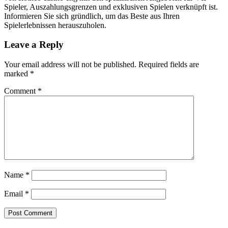
Spieler, Auszahlungsgrenzen und exklusiven Spielen verknüpft ist.
Informieren Sie sich gründlich, um das Beste aus Ihren
Spielerlebnissen herauszuholen.
Leave a Reply
Your email address will not be published.
Required fields are
marked
*
Comment
*
Name
*
Email
*