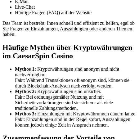
E-Mail
Live-Chat
Häufige Fragen (FAQ) auf der Website
Das Team ist bestrebt, Ihnen schnell und effizient zu helfen, egal ob
Sie Fragen zu Einzahlungen, Auszahlungen oder anderen Themen
haben.
Häufige Mythen über Kryptowährungen
im CaesarSpin Casino
Mythos 1:
Kryptowährungen sind anonym und nicht
nachverfolgbar.
Fakt: Während Transaktionen oft anonym sind, können sie
durch Blockchain-Analysen nachverfolgt werden.
Mythos 2:
Kryptowährungen sind unsicher.
Fakt: Bei ordnungsgemäßer Nutzung und mit
Sicherheitsvorkehrungen sind sie sicherer als viele
traditionelle Zahlungsmethoden.
Mythos 3:
Einzahlungen mit Kryptowährungen dauern lange.
Fakt: Einzahlungen sind in der Regel sofort, Auszahlungen
können jedoch einige Zeit in Anspruch nehmen.
Zusammenfassung der Vorteile von