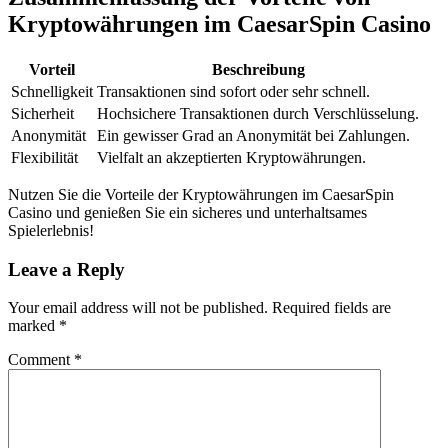
Kryptowährungen im CaesarSpin Casino
Vorteil
Beschreibung
Schnelligkeit
Transaktionen sind sofort oder sehr schnell.
Sicherheit
Hochsichere Transaktionen durch Verschlüsselung.
Anonymität
Ein gewisser Grad an Anonymität bei Zahlungen.
Flexibilität
Vielfalt an akzeptierten Kryptowährungen.
Nutzen Sie die Vorteile der Kryptowährungen im CaesarSpin
Casino und genießen Sie ein sicheres und unterhaltsames
Spielerlebnis!
Leave a Reply
Your email address will not be published.
Required fields are
marked
*
Comment
*