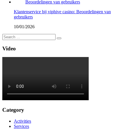
Klantenservice bij viphive casino: Beoordelingen van
gebruikers
10/01/2026
Video
Category
Activities
Services