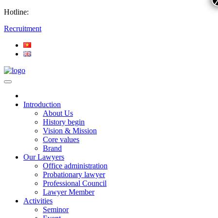
Hotline:
Recruitment
Introduction
About Us
History begin
Vision & Mission
Core values
Brand
Our Lawyers
Office administration
Probationary lawyer
Professional Council
Lawyer Member
Activities
Seminor