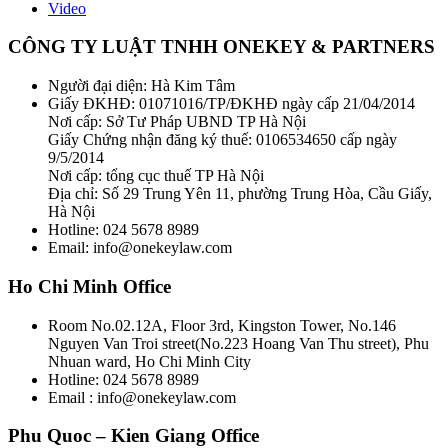
Video
CÔNG TY LUẬT TNHH ONEKEY & PARTNERS
Người đại diện: Hà Kim Tâm
Giấy ĐKHĐ: 01071016/TP/ĐKHĐ ngày cấp 21/04/2014
Nơi cấp: Sở Tư Pháp UBND TP Hà Nội
Giấy Chứng nhận đăng ký thuế: 0106534650 cấp ngày
9/5/2014
Nơi cấp: tổng cục thuế TP Hà Nội
Địa chỉ: Số 29 Trung Yên 11, phường Trung Hòa, Cầu Giấy,
Hà Nội
Hotline: 024 5678 8989
Email: info@onekeylaw.com
Ho Chi Minh Office
Room No.02.12A, Floor 3rd, Kingston Tower, No.146
Nguyen Van Troi street(No.223 Hoang Van Thu street), Phu
Nhuan ward, Ho Chi Minh City
Hotline: 024 5678 8989
Email : info@onekeylaw.com
Phu Quoc – Kien Giang Office