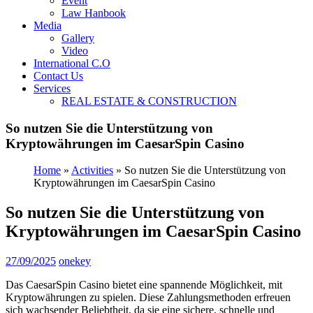
Event
Law Hanbook
Media
Gallery
Video
International C.O
Contact Us
Services
REAL ESTATE & CONSTRUCTION
So nutzen Sie die Unterstützung von
Kryptowährungen im CaesarSpin Casino
Home
»
Activities
»
So nutzen Sie die Unterstützung von
Kryptowährungen im CaesarSpin Casino
So nutzen Sie die Unterstützung von
Kryptowährungen im CaesarSpin Casino
27/09/2025
onekey
Das CaesarSpin Casino bietet eine spannende Möglichkeit, mit
Kryptowährungen zu spielen. Diese Zahlungsmethoden erfreuen
sich wachsender Beliebtheit, da sie eine sichere, schnelle und