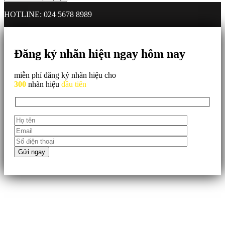
HOTLINE: 024 5678 8989
Đăng ký nhãn hiệu ngay hôm nay
miễn phí đăng ký nhãn hiệu cho
300
nhãn hiệu
đầu tiên