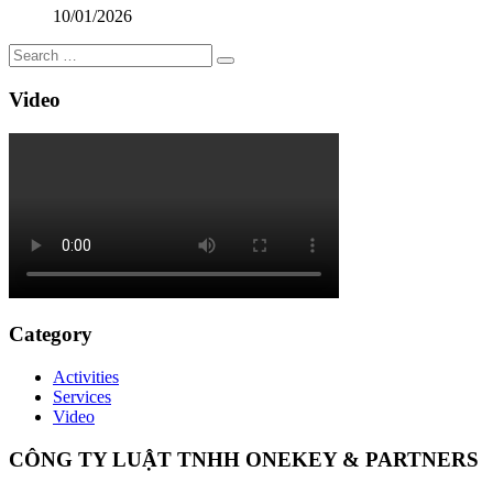
10/01/2026
Video
Category
Activities
Services
Video
CÔNG TY LUẬT TNHH ONEKEY & PARTNERS