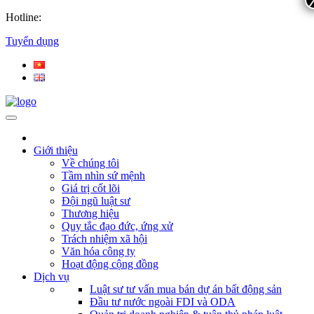
Hotline:
Tuyển dụng
Giới thiệu
Về chúng tôi
Tầm nhìn sứ mệnh
Giá trị cốt lõi
Đội ngũ luật sư
Thương hiệu
Quy tắc đạo đức, ứng xử
Trách nhiệm xã hội
Văn hóa công ty
Hoạt động cộng đồng
Dịch vụ
Luật sư tư vấn mua bán dự án bất động sản
Đầu tư nước ngoài FDI và ODA