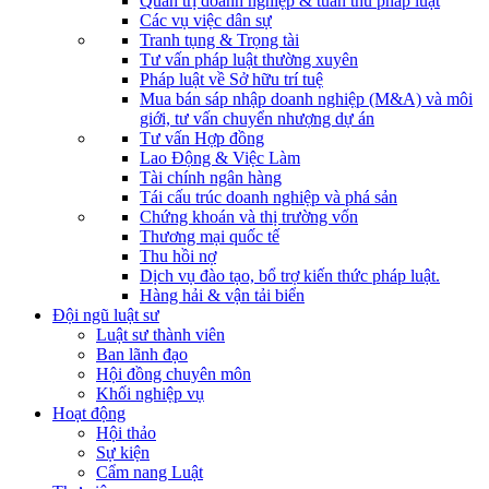
Quản trị doanh nghiệp & tuân thủ pháp luật
Các vụ việc dân sự
Tranh tụng & Trọng tài
Tư vấn pháp luật thường xuyên
Pháp luật về Sở hữu trí tuệ
Mua bán sáp nhập doanh nghiệp (M&A) và môi
giới, tư vấn chuyển nhượng dự án
Tư vấn Hợp đồng
Lao Động & Việc Làm
Tài chính ngân hàng
Tái cấu trúc doanh nghiệp và phá sản
Chứng khoán và thị trường vốn
Thương mại quốc tế
Thu hồi nợ
Dịch vụ đào tạo, bổ trợ kiến thức pháp luật.
Hàng hải & vận tải biển
Đội ngũ luật sư
Luật sư thành viên
Ban lãnh đạo
Hội đồng chuyên môn
Khối nghiệp vụ
Hoạt động
Hội thảo
Sự kiện
Cẩm nang Luật