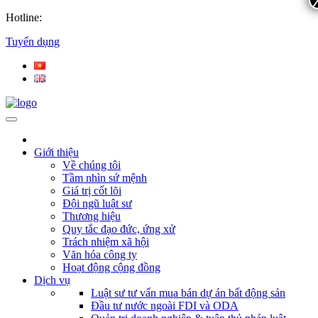
Hotline:
Tuyển dụng
Giới thiệu
Về chúng tôi
Tầm nhìn sứ mệnh
Giá trị cốt lõi
Đội ngũ luật sư
Thương hiệu
Quy tắc đạo đức, ứng xử
Trách nhiệm xã hội
Văn hóa công ty
Hoạt động cộng đồng
Dịch vụ
Luật sư tư vấn mua bán dự án bất động sản
Đầu tư nước ngoài FDI và ODA