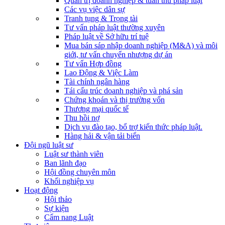
Quản trị doanh nghiệp & tuân thủ pháp luật
Các vụ việc dân sự
Tranh tụng & Trọng tài
Tư vấn pháp luật thường xuyên
Pháp luật về Sở hữu trí tuệ
Mua bán sáp nhập doanh nghiệp (M&A) và môi
giới, tư vấn chuyển nhượng dự án
Tư vấn Hợp đồng
Lao Động & Việc Làm
Tài chính ngân hàng
Tái cấu trúc doanh nghiệp và phá sản
Chứng khoán và thị trường vốn
Thương mại quốc tế
Thu hồi nợ
Dịch vụ đào tạo, bổ trợ kiến thức pháp luật.
Hàng hải & vận tải biển
Đội ngũ luật sư
Luật sư thành viên
Ban lãnh đạo
Hội đồng chuyên môn
Khối nghiệp vụ
Hoạt động
Hội thảo
Sự kiện
Cẩm nang Luật