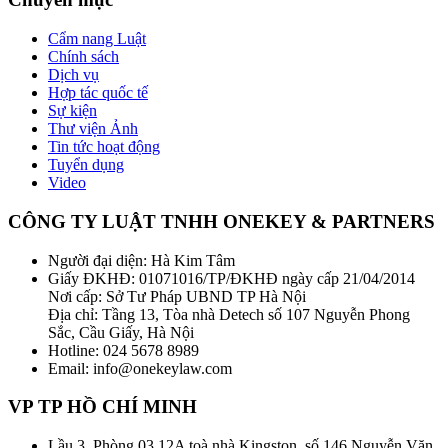
Cẩm nang Luật
Chính sách
Dịch vụ
Hợp tác quốc tế
Sự kiện
Thư viện Ảnh
Tin tức hoạt động
Tuyển dụng
Video
CÔNG TY LUẬT TNHH ONEKEY & PARTNERS
Người đại diện: Hà Kim Tâm
Giấy ĐKHĐ: 01071016/TP/ĐKHĐ ngày cấp 21/04/2014
Nơi cấp: Sở Tư Pháp UBND TP Hà Nội
Địa chỉ: Tầng 13, Tòa nhà Detech số 107 Nguyễn Phong
Sắc, Cầu Giấy, Hà Nội
Hotline: 024 5678 8989
Email: info@onekeylaw.com
VP TP HỒ CHÍ MINH
Lầu 3. Phòng 03.12A toà nhà Kingston, số 146 Nguyễn Văn