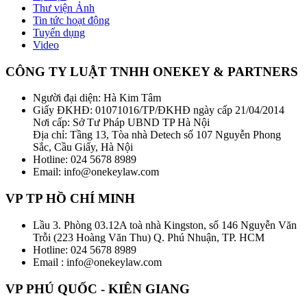
Thư viện Ảnh
Tin tức hoạt động
Tuyển dụng
Video
CÔNG TY LUẬT TNHH ONEKEY & PARTNERS
Người đại diện: Hà Kim Tâm
Giấy ĐKHĐ: 01071016/TP/ĐKHĐ ngày cấp 21/04/2014
Nơi cấp: Sở Tư Pháp UBND TP Hà Nội
Địa chỉ: Tầng 13, Tòa nhà Detech số 107 Nguyễn Phong
Sắc, Cầu Giấy, Hà Nội
Hotline: 024 5678 8989
Email: info@onekeylaw.com
VP TP HỒ CHÍ MINH
Lầu 3. Phòng 03.12A toà nhà Kingston, số 146 Nguyễn Văn
Trỗi (223 Hoàng Văn Thu) Q. Phú Nhuận, TP. HCM
Hotline: 024 5678 8989
Email : info@onekeylaw.com
VP PHÚ QUỐC - KIÊN GIANG