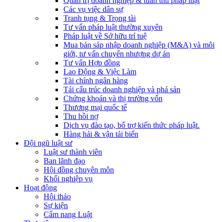
Quản trị doanh nghiệp & tuân thủ pháp luật
Các vụ việc dân sự
Tranh tụng & Trọng tài
Tư vấn pháp luật thường xuyên
Pháp luật về Sở hữu trí tuệ
Mua bán sáp nhập doanh nghiệp (M&A) và môi
giới, tư vấn chuyển nhượng dự án
Tư vấn Hợp đồng
Lao Động & Việc Làm
Tài chính ngân hàng
Tái cấu trúc doanh nghiệp và phá sản
Chứng khoán và thị trường vốn
Thương mại quốc tế
Thu hồi nợ
Dịch vụ đào tạo, bổ trợ kiến thức pháp luật.
Hàng hải & vận tải biển
Đội ngũ luật sư
Luật sư thành viên
Ban lãnh đạo
Hội đồng chuyên môn
Khối nghiệp vụ
Hoạt động
Hội thảo
Sự kiện
Cẩm nang Luật