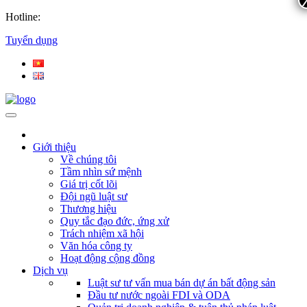
Hotline:
Tuyển dụng
Giới thiệu
Về chúng tôi
Tầm nhìn sứ mệnh
Giá trị cốt lõi
Đội ngũ luật sư
Thương hiệu
Quy tắc đạo đức, ứng xử
Trách nhiệm xã hội
Văn hóa công ty
Hoạt động cộng đồng
Dịch vụ
Luật sư tư vấn mua bán dự án bất động sản
Đầu tư nước ngoài FDI và ODA