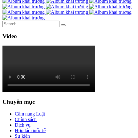
Video
Chuyên mục
Cẩm nang Luật
Chính sách
Dịch vụ
Hợp tác quốc tế
Sự kiện