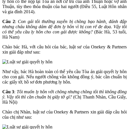
ly hôn có thể nộp tại Tòa án nơi cư trú của anh Thuận hoặc vợ anh
Thuận, tùy theo thỏa thuận của hai người (Điều 55, Luật Hôn nhân
và gia đình 2014).
Câu 2
:
Con gái tôi thường xuyên bị chồng bạo hành, đánh đập
nhưng cháu không dám đệ đơn ly hôn vì bị con rể đe dọa. Vậy tôi
có thể yêu cầu ly hôn cho con gái được không?
(Bác Hà, 53 tuổi,
Hà Nam)
Chào bác Hà, với câu hỏi của bác, luật sư của Onekey & Partners
xin giải đáp như sau:
Như vậy, bác Hà hoàn toàn có thể yêu cầu Tòa án giải quyết ly hôn
cho con gái. Nếu người chồng vẫn không đồng ý, bác cần chuẩn bị
các giấy tờ, hồ sơ đơn phương ly hôn.
Câu 3
:
Tôi muốn ly hôn với chồng nhưng chồng tôi thì không đồng
ý. Vậy tôi thì cần chuẩn bị giấy tờ gì?
(Chị Thanh Nhàn, Cầu Giấy,
Hà Nội)
Chào chị Nhàn, luật sư của Onekey & Partners xin giải đáp câu hỏi
của chị như sau: