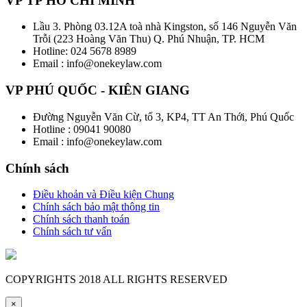
VP TP HỒ CHÍ MINH
Lầu 3. Phòng 03.12A toà nhà Kingston, số 146 Nguyễn Văn
Trỗi (223 Hoàng Văn Thu) Q. Phú Nhuận, TP. HCM
Hotline: 024 5678 8989
Email : info@onekeylaw.com
VP PHÚ QUỐC - KIÊN GIANG
Đường Nguyễn Văn Cừ, tổ 3, KP4, TT An Thới, Phú Quốc
Hotline : 09041 90080
Email : info@onekeylaw.com
Chính sách
Điều khoản và Điều kiện Chung
Chính sách bảo mật thông tin
Chính sách thanh toán
Chính sách tư vấn
COPYRIGHTS
2018 ALL RIGHTS RESERVED
×