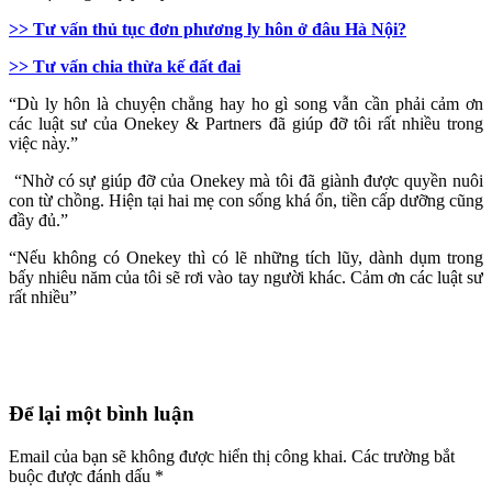
>> Tư vấn thủ tục đơn phương ly hôn ở đâu Hà Nội?
>> Tư vấn chia thừa kế đất đai
“Dù ly hôn là chuyện chẳng hay ho gì song vẫn cần phải cảm ơn
các luật sư của Onekey & Partners đã giúp đỡ tôi rất nhiều trong
việc này.”
“Nhờ có sự giúp đỡ của Onekey mà tôi đã giành được quyền nuôi
con từ chồng. Hiện tại hai mẹ con sống khá ổn, tiền cấp dưỡng cũng
đầy đủ.”
“Nếu không có Onekey thì có lẽ những tích lũy, dành dụm trong
bấy nhiêu năm của tôi sẽ rơi vào tay người khác. Cảm ơn các luật sư
rất nhiều”
Để lại một bình luận
Email của bạn sẽ không được hiển thị công khai.
Các trường bắt
buộc được đánh dấu
*