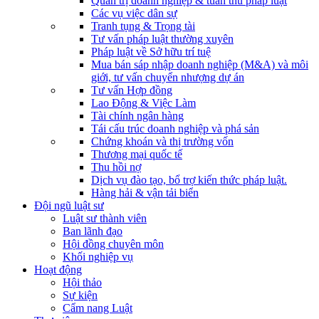
Quản trị doanh nghiệp & tuân thủ pháp luật
Các vụ việc dân sự
Tranh tụng & Trọng tài
Tư vấn pháp luật thường xuyên
Pháp luật về Sở hữu trí tuệ
Mua bán sáp nhập doanh nghiệp (M&A) và môi
giới, tư vấn chuyển nhượng dự án
Tư vấn Hợp đồng
Lao Động & Việc Làm
Tài chính ngân hàng
Tái cấu trúc doanh nghiệp và phá sản
Chứng khoán và thị trường vốn
Thương mại quốc tế
Thu hồi nợ
Dịch vụ đào tạo, bổ trợ kiến thức pháp luật.
Hàng hải & vận tải biển
Đội ngũ luật sư
Luật sư thành viên
Ban lãnh đạo
Hội đồng chuyên môn
Khối nghiệp vụ
Hoạt động
Hội thảo
Sự kiện
Cẩm nang Luật