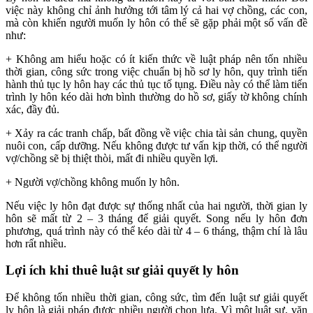
việc này không chỉ ảnh hưởng tới tâm lý cả hai vợ chồng, các con,
mà còn khiến người muốn ly hôn có thể sẽ gặp phải một số vấn đề
như:
+ Không am hiểu hoặc có ít kiến thức về luật pháp nên tốn nhiều
thời gian, công sức trong việc chuẩn bị hồ sơ ly hôn, quy trình tiến
hành thủ tục ly hôn hay các thủ tục tố tụng. Điều này có thể làm tiến
trình ly hôn kéo dài hơn bình thường do hồ sơ, giấy tờ không chính
xác, đầy đủ.
+ Xảy ra các tranh chấp, bất đồng về việc chia tài sản chung, quyền
nuôi con, cấp dưỡng. Nếu không được tư vấn kịp thời, có thể người
vợ/chồng sẽ bị thiệt thòi, mất đi nhiều quyền lợi.
+ Người vợ/chồng không muốn ly hôn.
Nếu việc ly hôn đạt được sự thống nhất của hai người, thời gian ly
hôn sẽ mất từ 2 – 3 tháng để giải quyết. Song nếu ly hôn đơn
phương, quá trình này có thể kéo dài từ 4 – 6 tháng, thậm chí là lâu
hơn rất nhiều.
Lợi ích khi thuê luật sư giải quyết ly hôn
Để không tốn nhiều thời gian, công sức, tìm đến luật sư giải quyết
ly hôn là giải pháp được nhiều người chọn lựa. Vì một luật sư, văn