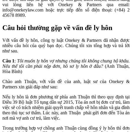
vui lòng liên hệ với Onekey & Partners qua email:
info@onekeylaw.com hoặc trực tiếp đến số điện thoại: (+84) 2
45678 8989.
Câu hỏi thường gặp về vấn đề ly hôn
Với vấn đề ly hôn, công ty luật Onekey & Partners đã nhận được
nhiều câu hỏi của quý bạn đọc. Chúng tôi xin tổng hợp và trả lời
như sau.
Câu 1
:
Tôi muốn ly hôn vợ nhưng chúng tôi không chung hộ khẩu.
Nếu thế tôi cần phải nộp đơn, hồ sơ ly hôn ở đâu?
(Anh Thuận,
Hòa Bình)
Chào anh Thuận, với vấn đề của anh, luật sư của Onekey &
Partners xin giải đáp như sau:
Nếu ly hôn là đơn phương từ phía anh Thuận thì theo quy định tại
Điều 39 Bộ luật Tố tụng dân sự 2015, Tòa án nơi bị đơn cư trú, làm
việc sẽ có trách nhiệm giải quyết tranh chấp về hôn nhân và gia đình
theo thủ tục sơ thẩm. Lúc này, anh Thuận phải gửi đơn đến Tòa án
nơi mà vợ anh cư trú, làm việc.
Trong trường hợp vợ chồng anh Thuận cùng đồng ý ly hôn thì đơn