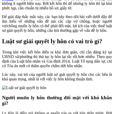
không ít người hiện nay. Bởi kết hôn thì dễ nhưng ly hôn thì lại khá
phức tạp, cần chuẩn bị nhiều hồ sơ, giấy tờ.
Để giải đáp thắc mắc này, các bạn hãy theo dõi bài viết dưới đây để
tìm hiểu về những vấn đề mà các cặp vợ chồng, hoặc người
vợ/chồng muốn ly hôn có thể phải đối mặt, lợi ích của việc thuê luật
sư giải quyết ly hôn, những câu hỏi thường gặp về vấn đề ly hôn.
Luật sư giải quyết ly hôn có vai trò gì?
Trong khi việc kết hôn diễn ra khá đơn giản, chỉ cần đăng ký tại
UBND xã/phường thì thủ tục ly hôn lại rắc rối hơn nhiều. Theo quy
định của Luật hôn nhân và Gia đình 2014, Luật Tố tụng dân sự, chỉ
có Tòa án mới có thẩm quyền chấm dứt hôn nhân.
Lúc này, vai trò của người luật sư giải quyết ly hôn cho các bên là
khá quan trọng, nhất là với việc ly hôn không thuận tình.
Người muốn ly hôn thường đối mặt với khó khăn
gì?
Ly hôn là điều mà không ai muốn xảy ra với bản thân mình. Bởi