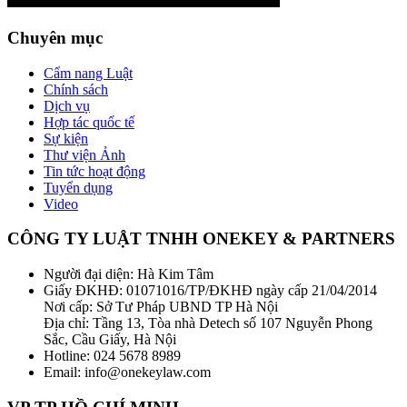
Chuyên mục
Cẩm nang Luật
Chính sách
Dịch vụ
Hợp tác quốc tế
Sự kiện
Thư viện Ảnh
Tin tức hoạt động
Tuyển dụng
Video
CÔNG TY LUẬT TNHH ONEKEY & PARTNERS
Người đại diện: Hà Kim Tâm
Giấy ĐKHĐ: 01071016/TP/ĐKHĐ ngày cấp 21/04/2014
Nơi cấp: Sở Tư Pháp UBND TP Hà Nội
Địa chỉ: Tầng 13, Tòa nhà Detech số 107 Nguyễn Phong
Sắc, Cầu Giấy, Hà Nội
Hotline: 024 5678 8989
Email: info@onekeylaw.com