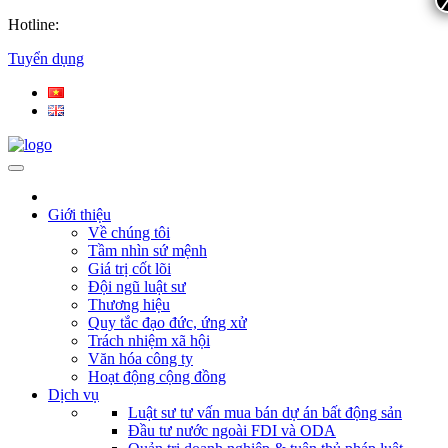
Hotline:
Tuyển dụng
Giới thiệu
Về chúng tôi
Tầm nhìn sứ mệnh
Giá trị cốt lõi
Đội ngũ luật sư
Thương hiệu
Quy tắc đạo đức, ứng xử
Trách nhiệm xã hội
Văn hóa công ty
Hoạt động cộng đồng
Dịch vụ
Luật sư tư vấn mua bán dự án bất động sản
Đầu tư nước ngoài FDI và ODA