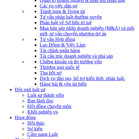
Quản trị doanh nghiệp & tuân thủ pháp luật
Các vụ việc dân sự
Tranh tụng & Trọng tài
Tư vấn pháp luật thường xuyên
Pháp luật về Sở hữu trí tuệ
Mua bán sáp nhập doanh nghiệp (M&A) và môi
giới, tư vấn chuyển nhượng dự án
Tư vấn Hợp đồng
Lao Động & Việc Làm
Tài chính ngân hàng
Tái cấu trúc doanh nghiệp và phá sản
Chứng khoán và thị trường vốn
Thương mại quốc tế
Thu hồi nợ
Dịch vụ đào tạo, bổ trợ kiến thức pháp luật.
Hàng hải & vận tải biển
Đội ngũ luật sư
Luật sư thành viên
Ban lãnh đạo
Hội đồng chuyên môn
Khối nghiệp vụ
Hoạt động
Hội thảo
Sự kiện
Cẩm nang Luật