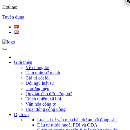
Hotline:
Tuyển dụng
Giới thiệu
Về chúng tôi
Tầm nhìn sứ mệnh
Giá trị cốt lõi
Đội ngũ luật sư
Thương hiệu
Quy tắc đạo đức, ứng xử
Trách nhiệm xã hội
Văn hóa công ty
Hoạt động cộng đồng
Dịch vụ
Luật sư tư vấn mua bán dự án bất động sản
Đầu tư nước ngoài FDI và ODA