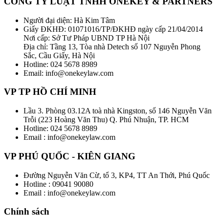
CÔNG TY LUẬT TNHH ONEKEY & PARTNERS
Người đại diện: Hà Kim Tâm
Giấy ĐKHĐ: 01071016/TP/ĐKHĐ ngày cấp 21/04/2014
Nơi cấp: Sở Tư Pháp UBND TP Hà Nội
Địa chỉ: Tầng 13, Tòa nhà Detech số 107 Nguyễn Phong
Sắc, Cầu Giấy, Hà Nội
Hotline: 024 5678 8989
Email: info@onekeylaw.com
VP TP HỒ CHÍ MINH
Lầu 3. Phòng 03.12A toà nhà Kingston, số 146 Nguyễn Văn
Trỗi (223 Hoàng Văn Thu) Q. Phú Nhuận, TP. HCM
Hotline: 024 5678 8989
Email : info@onekeylaw.com
VP PHÚ QUỐC - KIÊN GIANG
Đường Nguyễn Văn Cừ, tổ 3, KP4, TT An Thới, Phú Quốc
Hotline : 09041 90080
Email : info@onekeylaw.com
Chính sách