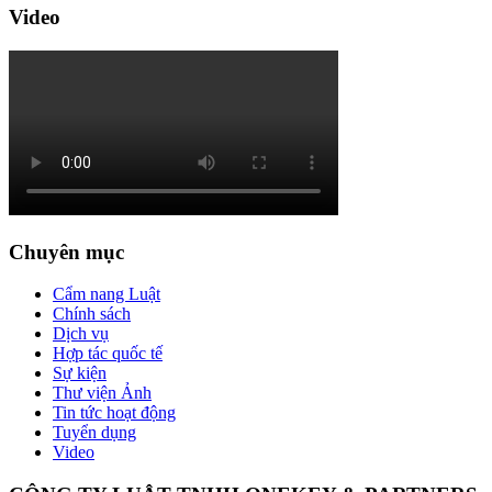
Video
Chuyên mục
Cẩm nang Luật
Chính sách
Dịch vụ
Hợp tác quốc tế
Sự kiện
Thư viện Ảnh
Tin tức hoạt động
Tuyển dụng
Video