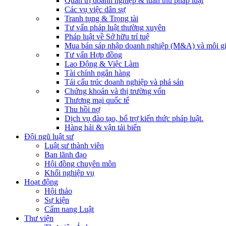
Quản trị doanh nghiệp & tuân thủ pháp luật
Các vụ việc dân sự
Tranh tụng & Trọng tài
Tư vấn pháp luật thường xuyên
Pháp luật về Sở hữu trí tuệ
Mua bán sáp nhập doanh nghiệp (M&A) và môi gi
Tư vấn Hợp đồng
Lao Động & Việc Làm
Tài chính ngân hàng
Tái cấu trúc doanh nghiệp và phá sản
Chứng khoán và thị trường vốn
Thương mại quốc tế
Thu hồi nợ
Dịch vụ đào tạo, bổ trợ kiến thức pháp luật.
Hàng hải & vận tải biển
Đội ngũ luật sư
Luật sư thành viên
Ban lãnh đạo
Hội đồng chuyên môn
Khối nghiệp vụ
Hoạt động
Hội thảo
Sự kiện
Cẩm nang Luật
Thư viện