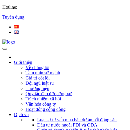
Hotline:
Tuyển dụng
Giới thiệu
Về chúng tôi
Tầm nhìn sứ mệnh
Giá trị cốt lõi
Đội ngũ luật sư
Thương hiệu
Quy tắc đạo đức, ứng xử
Trách nhiệm xã hội
Văn hóa công ty
Hoạt động cộng đồng
Dịch vụ
Luật sư tư vấn mua bán dự án bất động sản
Đầu tư nước ngoài FDI và ODA