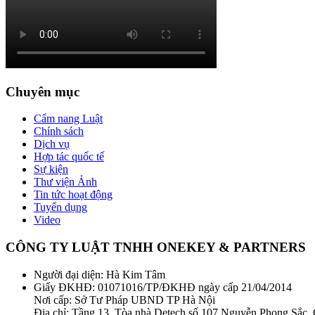
Chuyên mục
Cẩm nang Luật
Chính sách
Dịch vụ
Hợp tác quốc tế
Sự kiện
Thư viện Ảnh
Tin tức hoạt động
Tuyển dụng
Video
CÔNG TY LUẬT TNHH ONEKEY & PARTNERS
Người đại diện: Hà Kim Tâm
Giấy ĐKHĐ: 01071016/TP/ĐKHĐ ngày cấp 21/04/2014
Nơi cấp: Sở Tư Pháp UBND TP Hà Nội
Địa chỉ: Tầng 13, Tòa nhà Detech số 107 Nguyễn Phong Sắc,