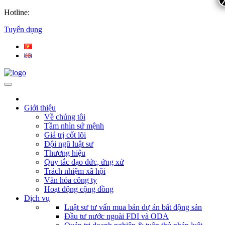
Hotline:
Tuyển dụng
Giới thiệu
Về chúng tôi
Tầm nhìn sứ mệnh
Giá trị cốt lõi
Đội ngũ luật sư
Thương hiệu
Quy tắc đạo đức, ứng xử
Trách nhiệm xã hội
Văn hóa công ty
Hoạt động cộng đồng
Dịch vụ
Luật sư tư vấn mua bán dự án bất động sản
Đầu tư nước ngoài FDI và ODA