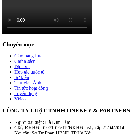
Chuyên mục
Cẩm nang Luật
Chính sách
Dịch vụ
Hợp tác quốc tế
Sự kiện
Thư viện Ảnh
Tin tức hoạt động
Tuyển dụng
Video
CÔNG TY LUẬT TNHH ONEKEY & PARTNERS
Người đại diện: Hà Kim Tâm
Giấy ĐKHĐ: 01071016/TP/ĐKHĐ ngày cấp 21/04/2014
Nơi cấp: Sở Tư Pháp UBND TP Hà Nội