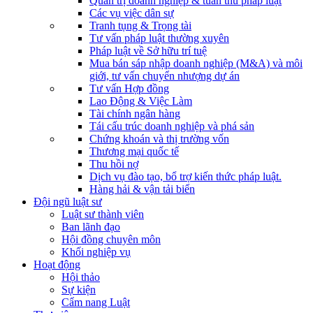
Quản trị doanh nghiệp & tuân thủ pháp luật
Các vụ việc dân sự
Tranh tụng & Trọng tài
Tư vấn pháp luật thường xuyên
Pháp luật về Sở hữu trí tuệ
Mua bán sáp nhập doanh nghiệp (M&A) và môi
giới, tư vấn chuyển nhượng dự án
Tư vấn Hợp đồng
Lao Động & Việc Làm
Tài chính ngân hàng
Tái cấu trúc doanh nghiệp và phá sản
Chứng khoán và thị trường vốn
Thương mại quốc tế
Thu hồi nợ
Dịch vụ đào tạo, bổ trợ kiến thức pháp luật.
Hàng hải & vận tải biển
Đội ngũ luật sư
Luật sư thành viên
Ban lãnh đạo
Hội đồng chuyên môn
Khối nghiệp vụ
Hoạt động
Hội thảo
Sự kiện
Cẩm nang Luật