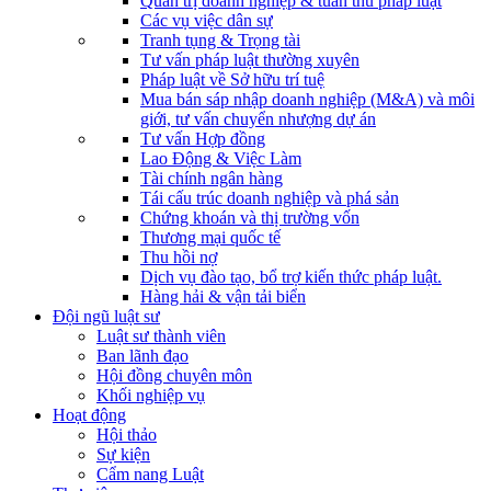
Quản trị doanh nghiệp & tuân thủ pháp luật
Các vụ việc dân sự
Tranh tụng & Trọng tài
Tư vấn pháp luật thường xuyên
Pháp luật về Sở hữu trí tuệ
Mua bán sáp nhập doanh nghiệp (M&A) và môi
giới, tư vấn chuyển nhượng dự án
Tư vấn Hợp đồng
Lao Động & Việc Làm
Tài chính ngân hàng
Tái cấu trúc doanh nghiệp và phá sản
Chứng khoán và thị trường vốn
Thương mại quốc tế
Thu hồi nợ
Dịch vụ đào tạo, bổ trợ kiến thức pháp luật.
Hàng hải & vận tải biển
Đội ngũ luật sư
Luật sư thành viên
Ban lãnh đạo
Hội đồng chuyên môn
Khối nghiệp vụ
Hoạt động
Hội thảo
Sự kiện
Cẩm nang Luật