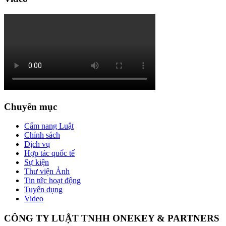
Chuyên mục
Cẩm nang Luật
Chính sách
Dịch vụ
Hợp tác quốc tế
Sự kiện
Thư viện Ảnh
Tin tức hoạt động
Tuyển dụng
Video
CÔNG TY LUẬT TNHH ONEKEY & PARTNERS