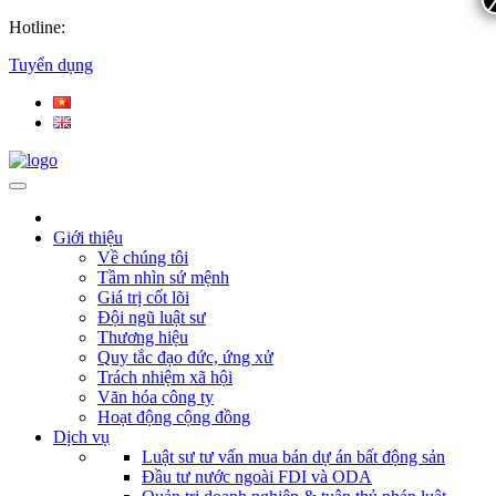
Hotline:
Tuyển dụng
Giới thiệu
Về chúng tôi
Tầm nhìn sứ mệnh
Giá trị cốt lõi
Đội ngũ luật sư
Thương hiệu
Quy tắc đạo đức, ứng xử
Trách nhiệm xã hội
Văn hóa công ty
Hoạt động cộng đồng
Dịch vụ
Luật sư tư vấn mua bán dự án bất động sản
Đầu tư nước ngoài FDI và ODA