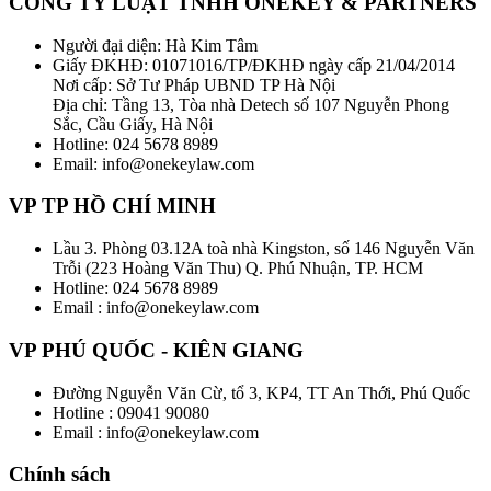
CÔNG TY LUẬT TNHH ONEKEY & PARTNERS
Người đại diện: Hà Kim Tâm
Giấy ĐKHĐ: 01071016/TP/ĐKHĐ ngày cấp 21/04/2014
Nơi cấp: Sở Tư Pháp UBND TP Hà Nội
Địa chỉ: Tầng 13, Tòa nhà Detech số 107 Nguyễn Phong
Sắc, Cầu Giấy, Hà Nội
Hotline: 024 5678 8989
Email: info@onekeylaw.com
VP TP HỒ CHÍ MINH
Lầu 3. Phòng 03.12A toà nhà Kingston, số 146 Nguyễn Văn
Trỗi (223 Hoàng Văn Thu) Q. Phú Nhuận, TP. HCM
Hotline: 024 5678 8989
Email : info@onekeylaw.com
VP PHÚ QUỐC - KIÊN GIANG
Đường Nguyễn Văn Cừ, tổ 3, KP4, TT An Thới, Phú Quốc
Hotline : 09041 90080
Email : info@onekeylaw.com
Chính sách