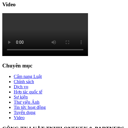
Video
Chuyên mục
Cẩm nang Luật
Chính sách
Dịch vụ
Hợp tác quốc tế
Sự kiện
Thư viện Ảnh
Tin tức hoạt động
Tuyển dụng
Video