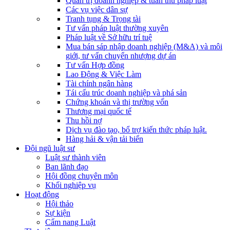
Quản trị doanh nghiệp & tuân thủ pháp luật
Các vụ việc dân sự
Tranh tụng & Trọng tài
Tư vấn pháp luật thường xuyên
Pháp luật về Sở hữu trí tuệ
Mua bán sáp nhập doanh nghiệp (M&A) và môi
giới, tư vấn chuyển nhượng dự án
Tư vấn Hợp đồng
Lao Động & Việc Làm
Tài chính ngân hàng
Tái cấu trúc doanh nghiệp và phá sản
Chứng khoán và thị trường vốn
Thương mại quốc tế
Thu hồi nợ
Dịch vụ đào tạo, bổ trợ kiến thức pháp luật.
Hàng hải & vận tải biển
Đội ngũ luật sư
Luật sư thành viên
Ban lãnh đạo
Hội đồng chuyên môn
Khối nghiệp vụ
Hoạt động
Hội thảo
Sự kiện
Cẩm nang Luật