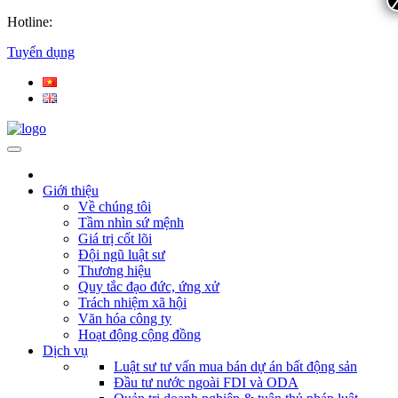
Hotline:
Tuyển dụng
Giới thiệu
Về chúng tôi
Tầm nhìn sứ mệnh
Giá trị cốt lõi
Đội ngũ luật sư
Thương hiệu
Quy tắc đạo đức, ứng xử
Trách nhiệm xã hội
Văn hóa công ty
Hoạt động cộng đồng
Dịch vụ
Luật sư tư vấn mua bán dự án bất động sản
Đầu tư nước ngoài FDI và ODA