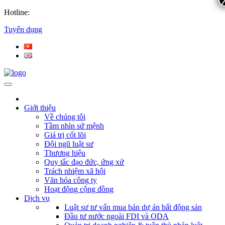
Hotline:
Tuyển dụng
Giới thiệu
Về chúng tôi
Tầm nhìn sứ mệnh
Giá trị cốt lõi
Đội ngũ luật sư
Thương hiệu
Quy tắc đạo đức, ứng xử
Trách nhiệm xã hội
Văn hóa công ty
Hoạt động cộng đồng
Dịch vụ
Luật sư tư vấn mua bán dự án bất động sản
Đầu tư nước ngoài FDI và ODA