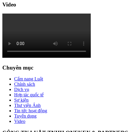
Video
Chuyên mục
Cẩm nang Luật
Chính sách
Dịch vụ
Hợp tác quốc tế
Sự kiện
Thư viện Ảnh
Tin tức hoạt động
Tuyển dụng
Video