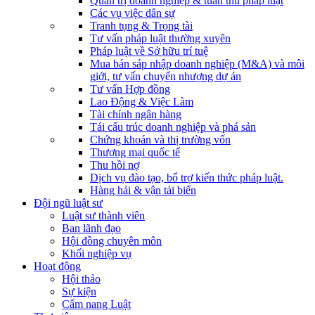
Quản trị doanh nghiệp & tuân thủ pháp luật
Các vụ việc dân sự
Tranh tụng & Trọng tài
Tư vấn pháp luật thường xuyên
Pháp luật về Sở hữu trí tuệ
Mua bán sáp nhập doanh nghiệp (M&A) và môi
giới, tư vấn chuyển nhượng dự án
Tư vấn Hợp đồng
Lao Động & Việc Làm
Tài chính ngân hàng
Tái cấu trúc doanh nghiệp và phá sản
Chứng khoán và thị trường vốn
Thương mại quốc tế
Thu hồi nợ
Dịch vụ đào tạo, bổ trợ kiến thức pháp luật.
Hàng hải & vận tải biển
Đội ngũ luật sư
Luật sư thành viên
Ban lãnh đạo
Hội đồng chuyên môn
Khối nghiệp vụ
Hoạt động
Hội thảo
Sự kiện
Cẩm nang Luật