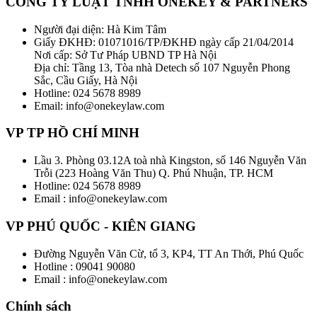
CÔNG TY LUẬT TNHH ONEKEY & PARTNERS
Người đại diện: Hà Kim Tâm
Giấy ĐKHĐ: 01071016/TP/ĐKHĐ ngày cấp 21/04/2014
Nơi cấp: Sở Tư Pháp UBND TP Hà Nội
Địa chỉ: Tầng 13, Tòa nhà Detech số 107 Nguyễn Phong
Sắc, Cầu Giấy, Hà Nội
Hotline: 024 5678 8989
Email: info@onekeylaw.com
VP TP HỒ CHÍ MINH
Lầu 3. Phòng 03.12A toà nhà Kingston, số 146 Nguyễn Văn
Trỗi (223 Hoàng Văn Thu) Q. Phú Nhuận, TP. HCM
Hotline: 024 5678 8989
Email : info@onekeylaw.com
VP PHÚ QUỐC - KIÊN GIANG
Đường Nguyễn Văn Cừ, tổ 3, KP4, TT An Thới, Phú Quốc
Hotline : 09041 90080
Email : info@onekeylaw.com
Chính sách