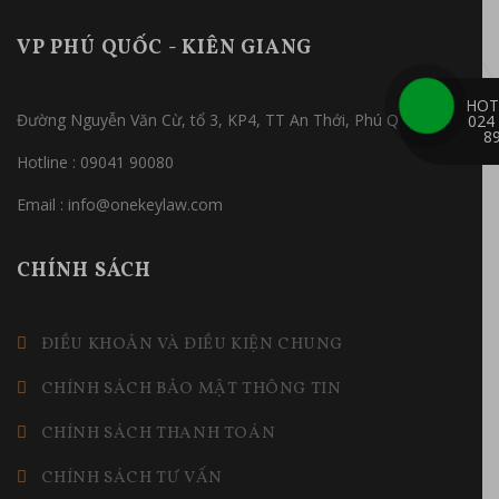
VP PHÚ QUỐC - KIÊN GIANG
HOT
Đường Nguyễn Văn Cừ, tổ 3, KP4, TT An Thới, Phú Quốc
024
8
Hotline : 09041 90080
Email : info@onekeylaw.com
CHÍNH SÁCH
ĐIỀU KHOẢN VÀ ĐIỀU KIỆN CHUNG
CHÍNH SÁCH BẢO MẬT THÔNG TIN
CHÍNH SÁCH THANH TOÁN
CHÍNH SÁCH TƯ VẤN