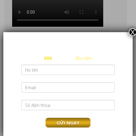
X
ĐĂNG KÝ NHÃN HIỆU NGAY HÔM NAY
CHUYÊN MỤC
miễn phí đăng ký nhãn hiệu cho
300
nhãn hiệu
đầu tiên
Cẩm Nang Luật
Chính Sách
Dịch Vụ
Hợp Tác Quốc Tế
Sự Kiện