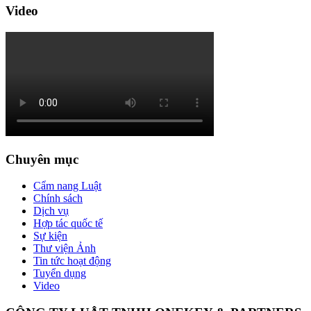
Video
Chuyên mục
Cẩm nang Luật
Chính sách
Dịch vụ
Hợp tác quốc tế
Sự kiện
Thư viện Ảnh
Tin tức hoạt động
Tuyển dụng
Video