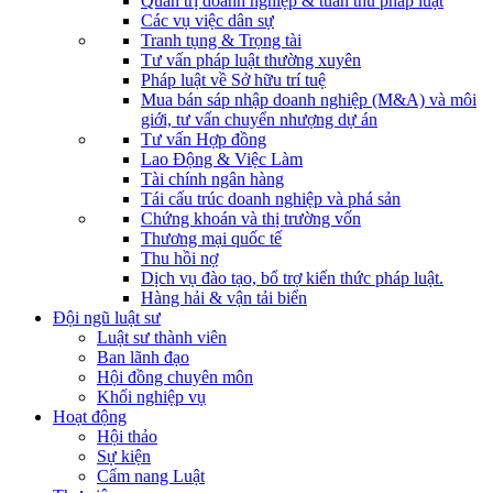
Quản trị doanh nghiệp & tuân thủ pháp luật
Các vụ việc dân sự
Tranh tụng & Trọng tài
Tư vấn pháp luật thường xuyên
Pháp luật về Sở hữu trí tuệ
Mua bán sáp nhập doanh nghiệp (M&A) và môi
giới, tư vấn chuyển nhượng dự án
Tư vấn Hợp đồng
Lao Động & Việc Làm
Tài chính ngân hàng
Tái cấu trúc doanh nghiệp và phá sản
Chứng khoán và thị trường vốn
Thương mại quốc tế
Thu hồi nợ
Dịch vụ đào tạo, bổ trợ kiến thức pháp luật.
Hàng hải & vận tải biển
Đội ngũ luật sư
Luật sư thành viên
Ban lãnh đạo
Hội đồng chuyên môn
Khối nghiệp vụ
Hoạt động
Hội thảo
Sự kiện
Cẩm nang Luật