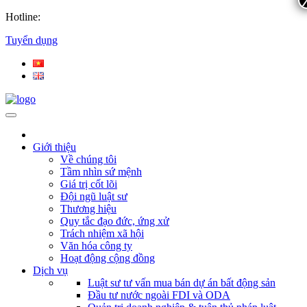
Hotline:
Tuyển dụng
Giới thiệu
Về chúng tôi
Tầm nhìn sứ mệnh
Giá trị cốt lõi
Đội ngũ luật sư
Thương hiệu
Quy tắc đạo đức, ứng xử
Trách nhiệm xã hội
Văn hóa công ty
Hoạt động cộng đồng
Dịch vụ
Luật sư tư vấn mua bán dự án bất động sản
Đầu tư nước ngoài FDI và ODA