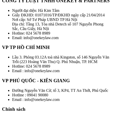
CÔNG TY LUẬT TNHH ONEKEY & PARTNERS
Người đại diện: Hà Kim Tâm
Giấy ĐKHĐ: 01071016/TP/ĐKHĐ ngày cấp 21/04/2014
Nơi cấp: Sở Tư Pháp UBND TP Hà Nội
Địa chỉ: Tầng 13, Tòa nhà Detech số 107 Nguyễn Phong
Sắc, Cầu Giấy, Hà Nội
Hotline: 024 5678 8989
Email: info@onekeylaw.com
VP TP HỒ CHÍ MINH
Lầu 3. Phòng 03.12A toà nhà Kingston, số 146 Nguyễn Văn
Trỗi (223 Hoàng Văn Thu) Q. Phú Nhuận, TP. HCM
Hotline: 024 5678 8989
Email : info@onekeylaw.com
VP PHÚ QUỐC - KIÊN GIANG
Đường Nguyễn Văn Cừ, tổ 3, KP4, TT An Thới, Phú Quốc
Hotline : 09041 90080
Email : info@onekeylaw.com
Chính sách