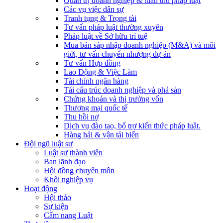
Quản trị doanh nghiệp & tuân thủ pháp luật
Các vụ việc dân sự
Tranh tụng & Trọng tài
Tư vấn pháp luật thường xuyên
Pháp luật về Sở hữu trí tuệ
Mua bán sáp nhập doanh nghiệp (M&A) và môi
giới, tư vấn chuyển nhượng dự án
Tư vấn Hợp đồng
Lao Động & Việc Làm
Tài chính ngân hàng
Tái cấu trúc doanh nghiệp và phá sản
Chứng khoán và thị trường vốn
Thương mại quốc tế
Thu hồi nợ
Dịch vụ đào tạo, bổ trợ kiến thức pháp luật.
Hàng hải & vận tải biển
Đội ngũ luật sư
Luật sư thành viên
Ban lãnh đạo
Hội đồng chuyên môn
Khối nghiệp vụ
Hoạt động
Hội thảo
Sự kiện
Cẩm nang Luật