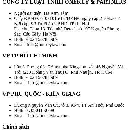
CÔNG TY LUẬT TNHH ONEKEY & PARTNERS
Người đại diện: Hà Kim Tâm
Giấy ĐKHĐ: 01071016/TP/ĐKHĐ ngày cấp 21/04/2014
Nơi cấp: Sở Tư Pháp UBND TP Hà Nội
Địa chỉ: Tầng 13, Tòa nhà Detech số 107 Nguyễn Phong
Sắc, Cầu Giấy, Hà Nội
Hotline: 024 5678 8989
Email: info@onekeylaw.com
VP TP HỒ CHÍ MINH
Lầu 3. Phòng 03.12A toà nhà Kingston, số 146 Nguyễn Văn
Trỗi (223 Hoàng Văn Thu) Q. Phú Nhuận, TP. HCM
Hotline: 024 5678 8989
Email : info@onekeylaw.com
VP PHÚ QUỐC - KIÊN GIANG
Đường Nguyễn Văn Cừ, tổ 3, KP4, TT An Thới, Phú Quốc
Hotline : 09041 90080
Email : info@onekeylaw.com
Chính sách