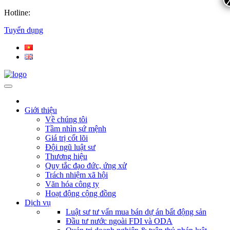
Hotline:
Tuyển dụng
Giới thiệu
Về chúng tôi
Tầm nhìn sứ mệnh
Giá trị cốt lõi
Đội ngũ luật sư
Thương hiệu
Quy tắc đạo đức, ứng xử
Trách nhiệm xã hội
Văn hóa công ty
Hoạt động cộng đồng
Dịch vụ
Luật sư tư vấn mua bán dự án bất động sản
Đầu tư nước ngoài FDI và ODA