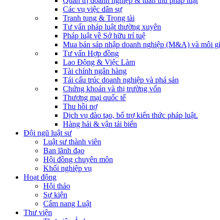
Quản trị doanh nghiệp & tuân thủ pháp luật
Các vụ việc dân sự
Tranh tụng & Trọng tài
Tư vấn pháp luật thường xuyên
Pháp luật về Sở hữu trí tuệ
Mua bán sáp nhập doanh nghiệp (M&A) và môi gi
Tư vấn Hợp đồng
Lao Động & Việc Làm
Tài chính ngân hàng
Tái cấu trúc doanh nghiệp và phá sản
Chứng khoán và thị trường vốn
Thương mại quốc tế
Thu hồi nợ
Dịch vụ đào tạo, bổ trợ kiến thức pháp luật.
Hàng hải & vận tải biển
Đội ngũ luật sư
Luật sư thành viên
Ban lãnh đạo
Hội đồng chuyên môn
Khối nghiệp vụ
Hoạt động
Hội thảo
Sự kiện
Cẩm nang Luật
Thư viện