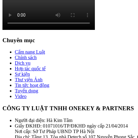
Chuyên mục
Cẩm nang Luật
Chính sách
Dịch vụ
Hợp tác quốc tế
Sự kiện
Thư viện Ảnh
Tin tức hoạt động
Tuyển dụng
Video
CÔNG TY LUẬT TNHH ONEKEY & PARTNERS
Người đại diện: Hà Kim Tâm
Giấy ĐKHĐ: 01071016/TP/ĐKHĐ ngày cấp 21/04/2014
Nơi cấp: Sở Tư Pháp UBND TP Hà Nội
Địa chỉ: Tầng 13, Tòa nhà Detech số 107 Nguyễn Phong Sắc,