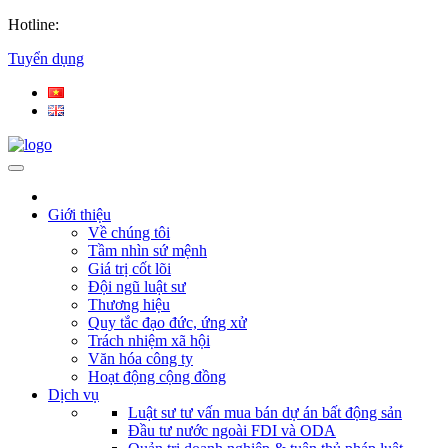
Hotline:
Tuyển dụng
Giới thiệu
Về chúng tôi
Tầm nhìn sứ mệnh
Giá trị cốt lõi
Đội ngũ luật sư
Thương hiệu
Quy tắc đạo đức, ứng xử
Trách nhiệm xã hội
Văn hóa công ty
Hoạt động cộng đồng
Dịch vụ
Luật sư tư vấn mua bán dự án bất động sản
Đầu tư nước ngoài FDI và ODA