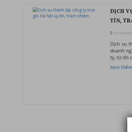
DỊCH V
TÍN, T
30/08/201
Dịch vụ t
doanh ngh
ty, từ đó 
Xem thêm