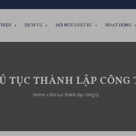
THIỆU
DỊCH VỤ
ĐỘI NGŨ LUẬT SƯ
HOẠT ĐỘNG
Ủ TỤC THÀNH LẬP CÔNG 
Home
»
thủ tục thành lập công ty