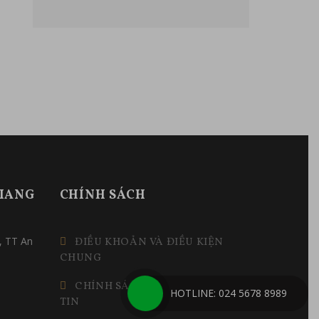
GIANG
CHÍNH SÁCH
, TT An
ĐIỀU KHOẢN VÀ ĐIỀU KIỆN
CHUNG
CHÍNH SÁCH BẢO MẬT THÔNG
HOTLINE: 024 5678 8989
TIN