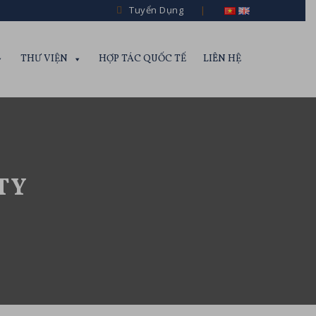
Tuyển Dụng
THƯ VIỆN
HỢP TÁC QUỐC TẾ
LIÊN HỆ
TY