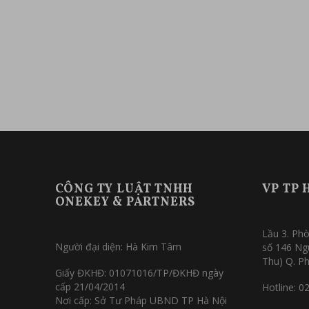
CÔNG TY LUẬT TNHH
VP TP 
ONEKEY & PARTNERS
Lầu 3. Phò
Người đại diện: Hà Kim Tâm
số 146 Ng
Thu) Q. P
Giấy ĐKHĐ: 01071016/TP/ĐKHĐ ngày
cấp 21/04/2014
Hotline: 0
Nơi cấp: Sở Tư Pháp UBND TP Hà Nội