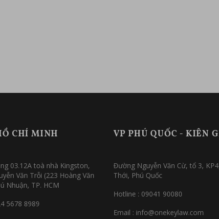
HỒ CHÍ MINH
VP PHÚ QUỐC - KIÊN 
ng 03.12A toà nhà Kingston,
Đường Nguyễn Văn Cừ, tổ 3, KP4
uyễn Văn Trỗi (223 Hoàng Văn
Thới, Phú Quốc
hú Nhuận, TP. HCM
Hotline : 09041 90080
24 5678 8989
Email : info@onekeylaw.com