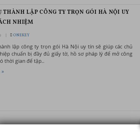
Ụ THÀNH LẬP CÔNG TY TRỌN GÓI HÀ NỘI UY
RÁCH NHIỆM
9
ONEKEY
hành lập công ty trọn gói Hà Nội uy tín sẽ giúp các chủ
iệp chuẩn bị đầy đủ giấy tờ, hồ sơ pháp lý để mở công
có thời gian để tập...
 »
ĐĂNG KÝ NHÃN HIỆU NGAY HÔM NAY