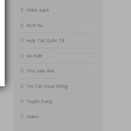
Chính Sách
Dịch Vụ
Hợp Tác Quốc Tế
Sự Kiện
Thư Viện Ảnh
Tin Tức Hoạt Động
Tuyển Dụng
Video