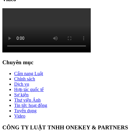
Chuyên mục
Cẩm nang Luật
Chính sách
Dịch vụ
Hợp tác quốc tế
Sự kiện
Thư viện Ảnh
Tin tức hoạt động
Tuyển dụng
Video
CÔNG TY LUẬT TNHH ONEKEY & PARTNERS