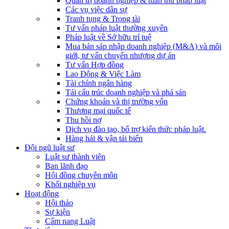
Quản trị doanh nghiệp & tuân thủ pháp luật
Các vụ việc dân sự
Tranh tụng & Trọng tài
Tư vấn pháp luật thường xuyên
Pháp luật về Sở hữu trí tuệ
Mua bán sáp nhập doanh nghiệp (M&A) và môi
giới, tư vấn chuyển nhượng dự án
Tư vấn Hợp đồng
Lao Động & Việc Làm
Tài chính ngân hàng
Tái cấu trúc doanh nghiệp và phá sản
Chứng khoán và thị trường vốn
Thương mại quốc tế
Thu hồi nợ
Dịch vụ đào tạo, bổ trợ kiến thức pháp luật.
Hàng hải & vận tải biển
Đội ngũ luật sư
Luật sư thành viên
Ban lãnh đạo
Hội đồng chuyên môn
Khối nghiệp vụ
Hoạt động
Hội thảo
Sự kiện
Cẩm nang Luật