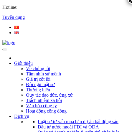
Hotline:
Tuyển dụng
Giới thiệu
Về chúng tôi
Tầm nhìn sứ mệnh
Giá trị cốt lõi
Đội ngũ luật sư
Thương hiệu
Quy tắc đạo đức, ứng xử
Trách nhiệm xã hội
Văn hóa công ty
Hoạt động cộng đồng
Dịch vụ
Luật sư tư vấn mua bán dự án bất động sản
Đầu tư nước ngoài FDI và ODA