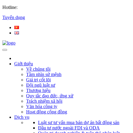
Hotline:
Tuyển dụng
Giới thiệu
Về chúng tôi
Tầm nhìn sứ mệnh
Giá trị cốt lõi
Đội ngũ luật sư
Thương hiệu
Quy tắc đạo đức, ứng xử
Trách nhiệm xã hội
Văn hóa công ty
Hoạt động cộng đồng
Dịch vụ
Luật sư tư vấn mua bán dự án bất động sản
Đầu tư nước ngoài FDI và ODA