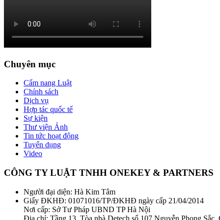
Chuyên mục
Cẩm nang Luật
Chính sách
Dịch vụ
Hợp tác quốc tế
Sự kiện
Thư viện Ảnh
Tin tức hoạt động
Tuyển dụng
Video
CÔNG TY LUẬT TNHH ONEKEY & PARTNERS
Người đại diện: Hà Kim Tâm
Giấy ĐKHĐ: 01071016/TP/ĐKHĐ ngày cấp 21/04/2014
Nơi cấp: Sở Tư Pháp UBND TP Hà Nội
Địa chỉ: Tầng 13, Tòa nhà Detech số 107 Nguyễn Phong Sắc,