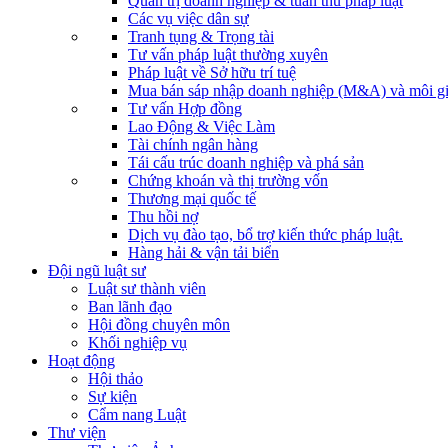
Quản trị doanh nghiệp & tuân thủ pháp luật
Các vụ việc dân sự
Tranh tụng & Trọng tài
Tư vấn pháp luật thường xuyên
Pháp luật về Sở hữu trí tuệ
Mua bán sáp nhập doanh nghiệp (M&A) và môi gi
Tư vấn Hợp đồng
Lao Động & Việc Làm
Tài chính ngân hàng
Tái cấu trúc doanh nghiệp và phá sản
Chứng khoán và thị trường vốn
Thương mại quốc tế
Thu hồi nợ
Dịch vụ đào tạo, bổ trợ kiến thức pháp luật.
Hàng hải & vận tải biển
Đội ngũ luật sư
Luật sư thành viên
Ban lãnh đạo
Hội đồng chuyên môn
Khối nghiệp vụ
Hoạt động
Hội thảo
Sự kiện
Cẩm nang Luật
Thư viện