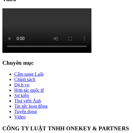
Chuyên mục
Cẩm nang Luật
Chính sách
Dịch vụ
Hợp tác quốc tế
Sự kiện
Thư viện Ảnh
Tin tức hoạt động
Tuyển dụng
Video
CÔNG TY LUẬT TNHH ONEKEY & PARTNERS