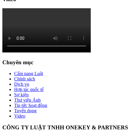
Chuyên mục
Cẩm nang Luật
Chính sách
Dịch vụ
Hợp tác quốc tế
Sự kiện
Thư viện Ảnh
Tin tức hoạt động
Tuyển dụng
Video
CÔNG TY LUẬT TNHH ONEKEY & PARTNERS