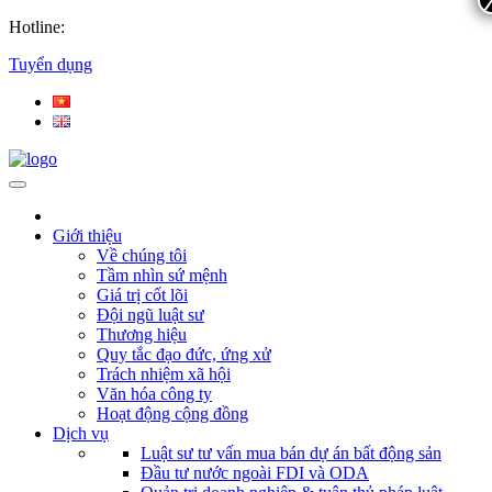
Hotline:
Tuyển dụng
Giới thiệu
Về chúng tôi
Tầm nhìn sứ mệnh
Giá trị cốt lõi
Đội ngũ luật sư
Thương hiệu
Quy tắc đạo đức, ứng xử
Trách nhiệm xã hội
Văn hóa công ty
Hoạt động cộng đồng
Dịch vụ
Luật sư tư vấn mua bán dự án bất động sản
Đầu tư nước ngoài FDI và ODA