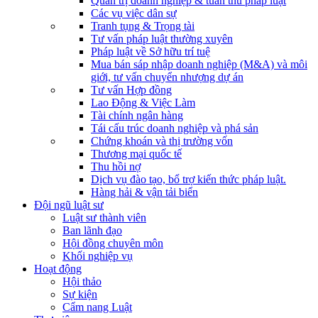
Quản trị doanh nghiệp & tuân thủ pháp luật
Các vụ việc dân sự
Tranh tụng & Trọng tài
Tư vấn pháp luật thường xuyên
Pháp luật về Sở hữu trí tuệ
Mua bán sáp nhập doanh nghiệp (M&A) và môi
giới, tư vấn chuyển nhượng dự án
Tư vấn Hợp đồng
Lao Động & Việc Làm
Tài chính ngân hàng
Tái cấu trúc doanh nghiệp và phá sản
Chứng khoán và thị trường vốn
Thương mại quốc tế
Thu hồi nợ
Dịch vụ đào tạo, bổ trợ kiến thức pháp luật.
Hàng hải & vận tải biển
Đội ngũ luật sư
Luật sư thành viên
Ban lãnh đạo
Hội đồng chuyên môn
Khối nghiệp vụ
Hoạt động
Hội thảo
Sự kiện
Cẩm nang Luật