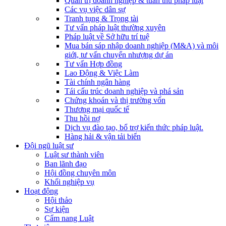
Quản trị doanh nghiệp & tuân thủ pháp luật
Các vụ việc dân sự
Tranh tụng & Trọng tài
Tư vấn pháp luật thường xuyên
Pháp luật về Sở hữu trí tuệ
Mua bán sáp nhập doanh nghiệp (M&A) và môi
giới, tư vấn chuyển nhượng dự án
Tư vấn Hợp đồng
Lao Động & Việc Làm
Tài chính ngân hàng
Tái cấu trúc doanh nghiệp và phá sản
Chứng khoán và thị trường vốn
Thương mại quốc tế
Thu hồi nợ
Dịch vụ đào tạo, bổ trợ kiến thức pháp luật.
Hàng hải & vận tải biển
Đội ngũ luật sư
Luật sư thành viên
Ban lãnh đạo
Hội đồng chuyên môn
Khối nghiệp vụ
Hoạt động
Hội thảo
Sự kiện
Cẩm nang Luật