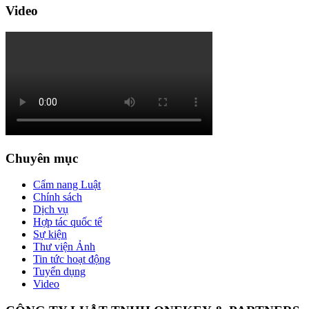
Video
Chuyên mục
Cẩm nang Luật
Chính sách
Dịch vụ
Hợp tác quốc tế
Sự kiện
Thư viện Ảnh
Tin tức hoạt động
Tuyển dụng
Video