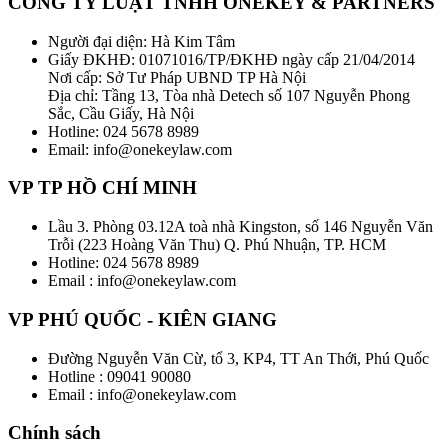
CÔNG TY LUẬT TNHH ONEKEY & PARTNERS
Người đại diện: Hà Kim Tâm
Giấy ĐKHĐ: 01071016/TP/ĐKHĐ ngày cấp 21/04/2014
Nơi cấp: Sở Tư Pháp UBND TP Hà Nội
Địa chỉ: Tầng 13, Tòa nhà Detech số 107 Nguyễn Phong
Sắc, Cầu Giấy, Hà Nội
Hotline: 024 5678 8989
Email: info@onekeylaw.com
VP TP HỒ CHÍ MINH
Lầu 3. Phòng 03.12A toà nhà Kingston, số 146 Nguyễn Văn
Trỗi (223 Hoàng Văn Thu) Q. Phú Nhuận, TP. HCM
Hotline: 024 5678 8989
Email : info@onekeylaw.com
VP PHÚ QUỐC - KIÊN GIANG
Đường Nguyễn Văn Cừ, tổ 3, KP4, TT An Thới, Phú Quốc
Hotline : 09041 90080
Email : info@onekeylaw.com
Chính sách