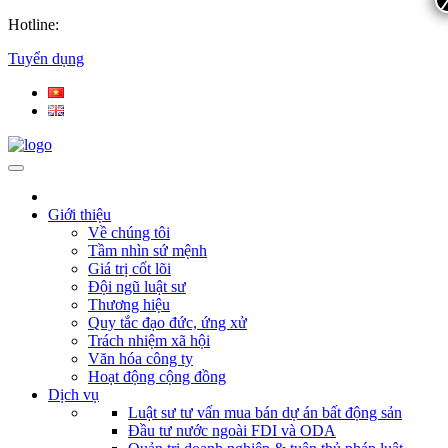
Hotline:
Tuyển dụng
Giới thiệu
Về chúng tôi
Tầm nhìn sứ mệnh
Giá trị cốt lõi
Đội ngũ luật sư
Thương hiệu
Quy tắc đạo đức, ứng xử
Trách nhiệm xã hội
Văn hóa công ty
Hoạt động cộng đồng
Dịch vụ
Luật sư tư vấn mua bán dự án bất động sản
Đầu tư nước ngoài FDI và ODA