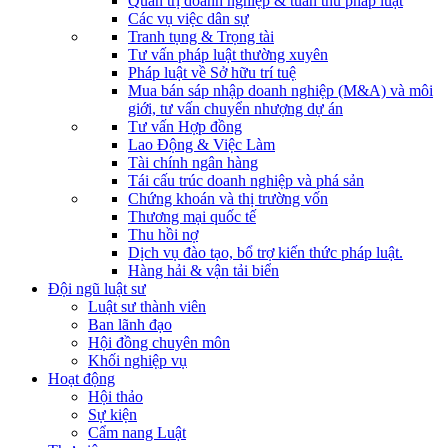
Quản trị doanh nghiệp & tuân thủ pháp luật
Các vụ việc dân sự
Tranh tụng & Trọng tài
Tư vấn pháp luật thường xuyên
Pháp luật về Sở hữu trí tuệ
Mua bán sáp nhập doanh nghiệp (M&A) và môi
giới, tư vấn chuyển nhượng dự án
Tư vấn Hợp đồng
Lao Động & Việc Làm
Tài chính ngân hàng
Tái cấu trúc doanh nghiệp và phá sản
Chứng khoán và thị trường vốn
Thương mại quốc tế
Thu hồi nợ
Dịch vụ đào tạo, bổ trợ kiến thức pháp luật.
Hàng hải & vận tải biển
Đội ngũ luật sư
Luật sư thành viên
Ban lãnh đạo
Hội đồng chuyên môn
Khối nghiệp vụ
Hoạt động
Hội thảo
Sự kiện
Cẩm nang Luật