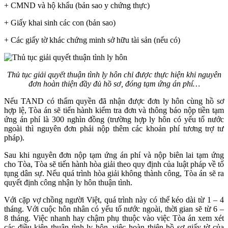
+ CMND và hộ khẩu (bản sao y chứng thực)
+ Giấy khai sinh các con (bản sao)
+ Các giấy tờ khác chứng minh sở hữu tài sản (nếu có)
Thủ tục giải quyết thuận tình ly hôn chỉ được thực hiện khi nguyên
đơn hoàn thiện đầy đủ hồ sơ, đóng tạm ứng án phí…
Nếu TAND có thẩm quyền đã nhận được đơn ly hôn cùng hồ sơ
hợp lệ, Tòa án sẽ tiến hành kiểm tra đơn và thông báo nộp tiền tạm
ứng án phí là 300 nghìn đồng (trường hợp ly hôn có yếu tố nước
ngoài thì nguyên đơn phải nộp thêm các khoản phí tương trợ tư
pháp).
Sau khi nguyên đơn nộp tạm ứng án phí và nộp biên lai tạm ứng
cho Tòa, Tòa sẽ tiến hành hòa giải theo quy định của luật pháp về tố
tụng dân sự. Nếu quá trình hòa giải không thành công, Tòa án sẽ ra
quyết định công nhận ly hôn thuận tình.
Với cặp vợ chồng người Việt, quá trình này có thể kéo dài từ 1 – 4
tháng. Với cuộc hôn nhân có yếu tố nước ngoài, thời gian sẽ từ 6 –
8 tháng. Việc nhanh hay chậm phụ thuộc vào việc Tòa án xem xét
các điều kiện thuận tình ly hôn, việc hoàn thiện hồ sơ giấy tờ của