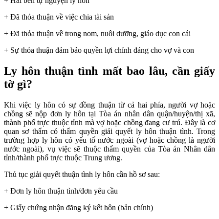
+ Hai bên tự nguyện ly hôn
+ Đã thỏa thuận về việc chia tài sản
+ Đã thỏa thuận về trong nom, nuôi dưỡng, giáo dục con cái
+ Sự thỏa thuận đảm bảo quyền lợi chính đáng cho vợ và con
Ly hôn thuận tình mất bao lâu, cần giấy
tờ gì?
Khi việc ly hôn có sự đồng thuận từ cả hai phía, người vợ hoặc
chồng sẽ nộp đơn ly hôn tại Tòa án nhân dân quận/huyện/thị xã,
thành phố trực thuộc tỉnh mà vợ hoặc chồng đang cư trú. Đây là cơ
quan sơ thẩm có thẩm quyền giải quyết ly hôn thuận tình. Trong
trường hợp ly hôn có yếu tố nước ngoài (vợ hoặc chồng là người
nước ngoài), vụ việc sẽ thuộc thẩm quyền của Tòa án Nhân dân
tỉnh/thành phố trực thuộc Trung ương.
Thủ tục giải quyết thuận tình ly hôn cần hồ sơ sau:
+ Đơn ly hôn thuận tình/đơn yêu cầu
+ Giấy chứng nhận đăng ký kết hôn (bản chính)