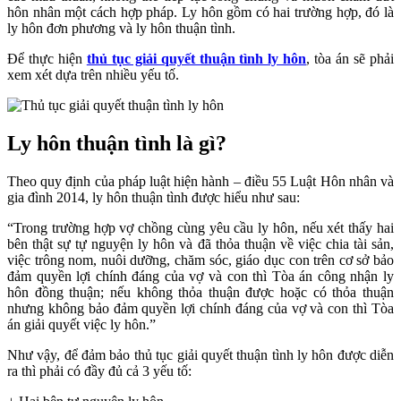
hôn nhân một cách hợp pháp. Ly hôn gồm có hai trường hợp, đó là
ly hôn đơn phương và ly hôn thuận tình.
Để thực hiện
thủ tục giải quyết thuận tình ly hôn
, tòa án sẽ phải
xem xét dựa trên nhiều yếu tố.
Ly hôn thuận tình là gì?
Theo quy định của pháp luật hiện hành – điều 55 Luật Hôn nhân và
gia đình 2014, ly hôn thuận tình được hiểu như sau:
“Trong trường hợp vợ chồng cùng yêu cầu ly hôn, nếu xét thấy hai
bên thật sự tự nguyện ly hôn và đã thỏa thuận về việc chia tài sản,
việc trông nom, nuôi dưỡng, chăm sóc, giáo dục con trên cơ sở bảo
đảm quyền lợi chính đáng của vợ và con thì Tòa án công nhận ly
hôn đồng thuận; nếu không thỏa thuận được hoặc có thỏa thuận
nhưng không bảo đảm quyền lợi chính đáng của vợ và con thì Tòa
án giải quyết việc ly hôn.”
Như vậy, để đảm bảo thủ tục giải quyết thuận tình ly hôn được diễn
ra thì phải có đầy đủ cả 3 yếu tố: