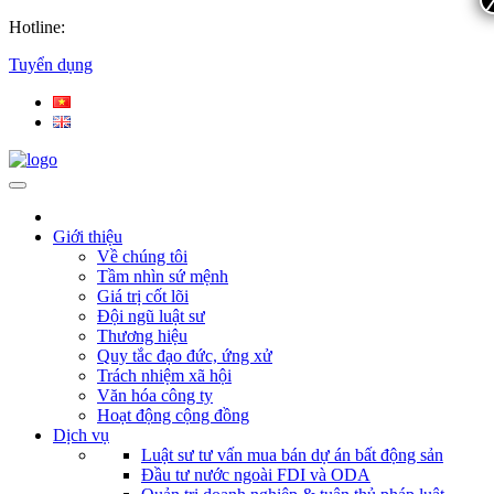
Hotline:
Tuyển dụng
Giới thiệu
Về chúng tôi
Tầm nhìn sứ mệnh
Giá trị cốt lõi
Đội ngũ luật sư
Thương hiệu
Quy tắc đạo đức, ứng xử
Trách nhiệm xã hội
Văn hóa công ty
Hoạt động cộng đồng
Dịch vụ
Luật sư tư vấn mua bán dự án bất động sản
Đầu tư nước ngoài FDI và ODA