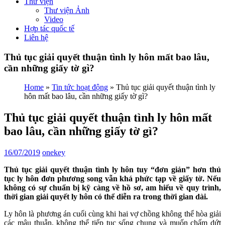
Thư viện
Thư viện Ảnh
Video
Hợp tác quốc tế
Liên hệ
Thủ tục giải quyết thuận tình ly hôn mất bao lâu,
cần những giấy tờ gì?
Home
»
Tin tức hoạt động
»
Thủ tục giải quyết thuận tình ly
hôn mất bao lâu, cần những giấy tờ gì?
Thủ tục giải quyết thuận tình ly hôn mất
bao lâu, cần những giấy tờ gì?
16/07/2019
onekey
Thủ tục giải quyết thuận tình ly hôn tuy “đơn giản” hơn thủ
tục ly hôn đơn phương song vẫn khá phức tạp về giấy tờ. Nếu
không có sự chuẩn bị kỹ càng về hồ sơ, am hiểu về quy trình,
thời gian giải quyết ly hôn có thể diễn ra trong thời gian dài.
Ly hôn là phương án cuối cùng khi hai vợ chồng không thể hòa giải
các mâu thuẫn, không thể tiếp tục sống chung và muốn chấm dứt