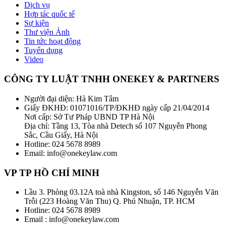
Dịch vụ
Hợp tác quốc tế
Sự kiện
Thư viện Ảnh
Tin tức hoạt động
Tuyển dụng
Video
CÔNG TY LUẬT TNHH ONEKEY & PARTNERS
Người đại diện: Hà Kim Tâm
Giấy ĐKHĐ: 01071016/TP/ĐKHĐ ngày cấp 21/04/2014
Nơi cấp: Sở Tư Pháp UBND TP Hà Nội
Địa chỉ: Tầng 13, Tòa nhà Detech số 107 Nguyễn Phong
Sắc, Cầu Giấy, Hà Nội
Hotline: 024 5678 8989
Email: info@onekeylaw.com
VP TP HỒ CHÍ MINH
Lầu 3. Phòng 03.12A toà nhà Kingston, số 146 Nguyễn Văn
Trỗi (223 Hoàng Văn Thu) Q. Phú Nhuận, TP. HCM
Hotline: 024 5678 8989
Email : info@onekeylaw.com