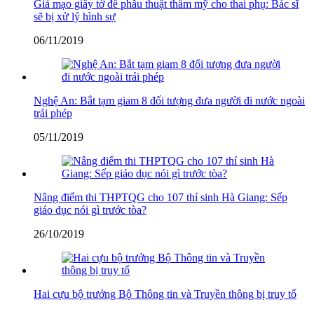
Giả mạo giấy tờ để phẫu thuật thẩm mỹ cho thai phụ: Bác sĩ
sẽ bị xử lý hình sự
06/11/2019
Nghệ An: Bắt tạm giam 8 đối tượng đưa người đi nước ngoài
trái phép
05/11/2019
Nâng điểm thi THPTQG cho 107 thí sinh Hà Giang: Sếp
giáo dục nói gì trước tòa?
26/10/2019
Hai cựu bộ trưởng Bộ Thông tin và Truyền thông bị truy tố