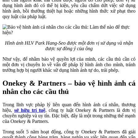
dụng hình ảnh đó có thể bị kiện, yêu cầu chấm dứt việc sử dụng
hình ảnh, bồi thường thiệt hại hoặc những hình thức xử phạt theo
quy luật của pháp luật.
Hình ảnh HLV Park Hang-Seo được một đơn vị sử dụng và nhận
được sự đồng ý của ông
Như vậy, để nhằm bảo vệ quyền lợi của mình, các cầu thủ cần có
một đơn vị chuyên lo về vấn đề pháp lý hình ảnh cho mình, tránh
trường hợp bị người khác sử dụng hình ảnh tự do, trái phép.
Onekey & Partners – bảo vệ hình ảnh cá
nhân cho các cầu thủ
Trong lĩnh vực pháp lý liên quan đến hình ảnh cá nhân, thương
hiệu,
sở hữu trí tuệ
, công ty luật Onekey & Partners là đơn vị
chuyên nghiệp và uy tín. Đặc biệt, đây là một trong những thế mạnh
của Onekey & Partners.
Trong suốt 5 năm hoạt động, công ty Onekey & Partners đã giải
quyết thành công hàng trăm, hàng nghìn vụ việc liên quan đến vấn