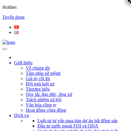
Hotline:
Tuyển dụng
Giới thiệu
Về chúng tôi
Tầm nhìn sứ mệnh
Giá trị cốt lõi
Đội ngũ luật sư
Thương hiệu
Quy tắc đạo đức, ứng xử
Trách nhiệm xã hội
Văn hóa công ty
Hoạt động cộng đồng
Dịch vụ
Luật sư tư vấn mua bán dự án bất động sản
Đầu tư nước ngoài FDI và ODA