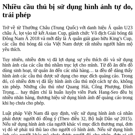
Nhiều cầu thủ bị sử dụng hình ảnh tự do,
trái phép
Trở về từ Thường Châu (Trung Quốc) với danh hiệu Á quân U23
châu Á, lọt vào tứ kết Asian Cup, giành chức Vô địch Giải bóng đá
Đông Nam Á 2018 và mới đây là Á quân giải giao hữu King’s Cup,
các cầu thủ bóng đá của Việt Nam được rất nhiều người hâm mộ
yêu thích.
Tuy nhiên, nhiều đơn vị đã lợi dụng sự yêu thích đó và sử dụng
hình ảnh của các cầu thủ nhằm trục lợi cho mình. Từ đồ ăn đến đồ
dùng sinh hoạt, từ quán ăn đến các nhà hàng… ta đều dễ dàng thấy
hình ảnh các cầu thủ được sử dụng cho mục đích quảng cáo. Trong
đó, có nhiều đơn vị đã lấy hình ảnh cầu thủ một cách tự do, không
xin phép. Những cầu thủ như Quang Hải, Công Phượng, Đình
Trọng… hay thậm chí là huấn luyện viên Park Hang-Seo đều bị
nhiều nhãn hàng, thương hiệu sử dụng hình ảnh để quảng cáo trong
khi họ chưa cho phép.
Luật pháp Việt Nam đã quy định, việc sử dụng hình ảnh cá nhân
phải được người đó đồng ý (Theo điều 32, Bộ luật Dân sự 2015).
Nếu sử dụng hình ảnh của người khác vì mục đích thương mại, đơn
vị đó sẽ phải trả thù lao cho người có hình ảnh. Nếu sử dụng hình
ảnh của người khác mà chưa được người đó cho phép, đơn vị sử