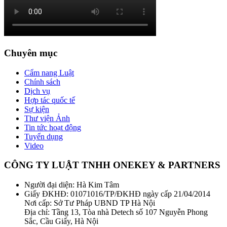
Chuyên mục
Cẩm nang Luật
Chính sách
Dịch vụ
Hợp tác quốc tế
Sự kiện
Thư viện Ảnh
Tin tức hoạt động
Tuyển dụng
Video
CÔNG TY LUẬT TNHH ONEKEY & PARTNERS
Người đại diện: Hà Kim Tâm
Giấy ĐKHĐ: 01071016/TP/ĐKHĐ ngày cấp 21/04/2014
Nơi cấp: Sở Tư Pháp UBND TP Hà Nội
Địa chỉ: Tầng 13, Tòa nhà Detech số 107 Nguyễn Phong
Sắc, Cầu Giấy, Hà Nội