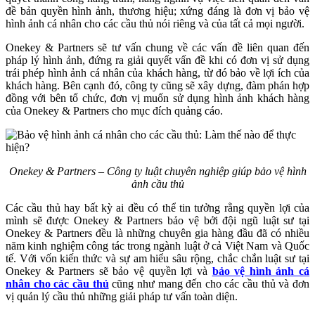
đề bản quyền hình ảnh, thương hiệu; xứng đáng là đơn vị bảo vệ
hình ảnh cá nhân cho các cầu thủ nói riêng và của tất cả mọi người.
Onekey & Partners sẽ tư vấn chung về các vấn đề liên quan đến
pháp lý hình ảnh, đứng ra giải quyết vấn đề khi có đơn vị sử dụng
trái phép hình ảnh cá nhân của khách hàng, từ đó bảo về lợi ích của
khách hàng. Bên cạnh đó, công ty cũng sẽ xây dựng, đàm phán hợp
đồng với bên tổ chức, đơn vị muốn sử dụng hình ảnh khách hàng
của Onekey & Partners cho mục đích quảng cáo.
Onekey & Partners – Công ty luật chuyên nghiệp giúp bảo vệ hình
ảnh cầu thủ
Các cầu thủ hay bất kỳ ai đều có thể tin tưởng rằng quyền lợi của
mình sẽ được Onekey & Partners bảo vệ bởi đội ngũ luật sư tại
Onekey & Partners đều là những chuyên gia hàng đầu đã có nhiều
năm kinh nghiệm công tác trong ngành luật ở cả Việt Nam và Quốc
tế. Với vốn kiến thức và sự am hiểu sâu rộng, chắc chắn luật sư tại
Onekey & Partners sẽ bảo vệ quyền lợi và
bảo vệ hình ảnh cá
nhân cho các cầu thủ
cũng như mang đến cho các cầu thủ và đơn
vị quản lý cầu thủ những giải pháp tư vấn toàn diện.