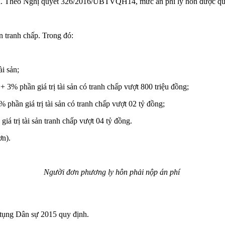
uyện. Theo Nghị quyết 326/2016/UBTVQH14, mức án phí ly hôn được qu
ản tranh chấp. Trong đó:
ài sản;
+ 3% phần giá trị tài sản có tranh chấp vượt 800 triệu đồng;
% phần giá trị tài sản có tranh chấp vượt 02 tỷ đồng;
iá trị tài sản tranh chấp vượt 04 tỷ đồng.
ơn).
Người đơn phương ly hôn phải nộp án phí
 tụng Dân sự 2015 quy định.