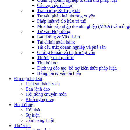
Quản trị doanh nghiệp & tuân thủ pháp luật
Các vụ việc dân sự
Tranh tụng & Trọng tài
Tư vấn pháp luật thường xuyên
Pháp luật về Sở hữu trí tuệ
Mua bán sáp nhập doanh nghiệp (M&A) và môi gi
Tư vấn Hợp đồng
Lao Động & Việc Làm
Tài chính ngân hàng
Tái cấu trúc doanh nghiệp và phá sản
Chứng khoán và thị trường vốn
Thương mại quốc tế
Thu hồi nợ
Dịch vụ đào tạo, bổ trợ kiến thức pháp luật.
Hàng hải & vận tải biển
Đội ngũ luật sư
Luật sư thành viên
Ban lãnh đạo
Hội đồng chuyên môn
Khối nghiệp vụ
Hoạt động
Hội thảo
Sự kiện
Cẩm nang Luật
Thư viện