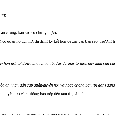
ực);
 sản chung, bản sao có chứng thực).
ới cơ quan hộ tịch nơi đã đăng ký kết hôn để xin cấp bản sao. Trườn
y hôn đơn phương phải chuẩn bị đầy đủ giấy tờ theo quy định của ph
Tòa án nhân dân cấp quận/huyện nơi vợ hoặc chồng bạn (bị đơn) đang
ải quyết đơn và ra thông báo nộp tiền tạm ứng án phí.