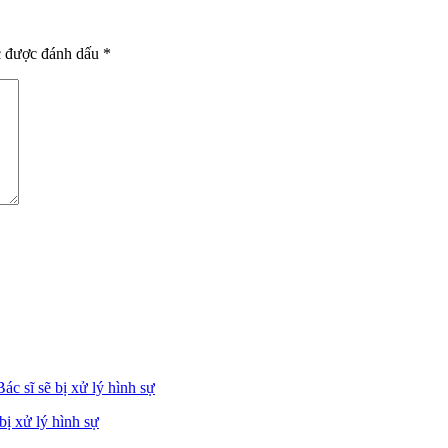
c được đánh dấu
*
bị xử lý hình sự