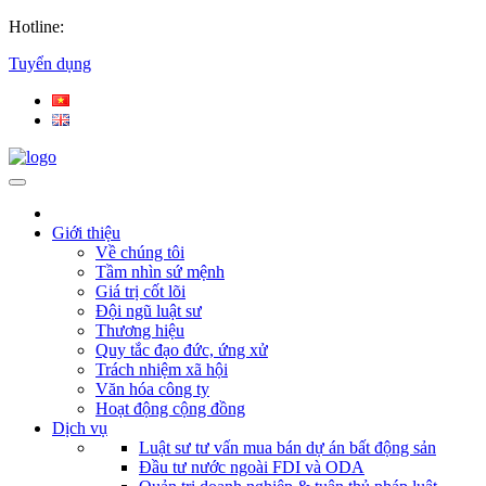
Hotline:
Tuyển dụng
Giới thiệu
Về chúng tôi
Tầm nhìn sứ mệnh
Giá trị cốt lõi
Đội ngũ luật sư
Thương hiệu
Quy tắc đạo đức, ứng xử
Trách nhiệm xã hội
Văn hóa công ty
Hoạt động cộng đồng
Dịch vụ
Luật sư tư vấn mua bán dự án bất động sản
Đầu tư nước ngoài FDI và ODA