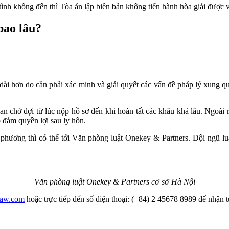
tình không đến thì Tòa án lập biên bản không tiến hành hòa giải được 
bao lâu?
o dài hơn do cần phải xác minh và giải quyết các vấn đề pháp lý xung q
 chờ đợi từ lúc nộp hồ sơ đến khi hoàn tất các khâu khá lâu. Ngoài ra,
 đảm quyền lợi sau ly hôn.
n phương thì có thể tới Văn phòng luật Onekey & Partners. Đội ngũ l
Văn phòng luật Onekey & Partners cơ sở Hà Nội
law.com
hoặc trực tiếp đến số điện thoại: (+84) 2 45678 8989 để nhận t