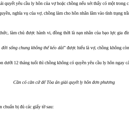
i quyết yêu cầu ly hôn của vợ hoặc chồng nếu xét thấy có một trong c
uyền, nghĩa vụ của vợ, chồng làm cho hôn nhân lâm vào tình trạng trầ
hức, làm chủ được hành vi, đồng thời là nạn nhân của bạo lực gia đì
, đời sống chung không thể kéo dài
” được hiểu là vợ, chồng không cò
n dưới 12 tháng tuổi thì chồng không có quyền yêu cầu ly hôn ngay cả 
Cần có căn cứ để Tòa án giải quyết ly hôn đơn phương
 chuẩn bị đủ các giấy tờ sau: