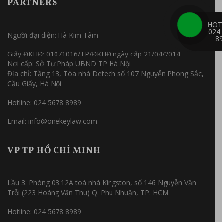
PARTNERS
HOT
024
Người đại diện: Hà Kim Tâm
8
Giấy ĐKHĐ: 01071016/TP/ĐKHĐ ngày cấp 21/04/2014
Nơi cấp: Sở Tư Pháp UBND TP Hà Nội
Địa chỉ: Tầng 13, Tòa nhà Detech số 107 Nguyễn Phong Sắc,
Cầu Giấy, Hà Nội
Hotline: 024 5678 8989
Email: info@onekeylaw.com
VP TP HỒ CHÍ MINH
Lầu 3. Phòng 03.12A toà nhà Kingston, số 146 Nguyễn Văn
Trỗi (223 Hoàng Văn Thu) Q. Phú Nhuận, TP. HCM
Hotline: 024 5678 8989