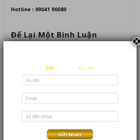
Hotline : 09041 90080
Để Lại Một Bình Luận
X
ĐĂNG KÝ NHÃN HIỆU NGAY HÔM NAY
Email của bạn sẽ không được hiển thị công khai.
Các
miễn phí đăng ký nhãn hiệu cho
trường bắt buộc được đánh dấu
*
300
nhãn hiệu
đầu tiên
Bình luận
*
Tên
*