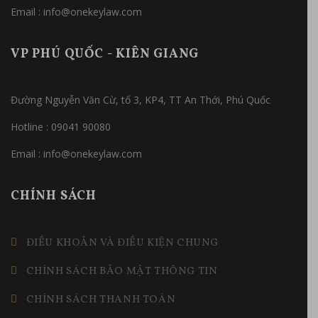
Email : info@onekeylaw.com
VP PHÚ QUỐC - KIÊN GIANG
Đường Nguyễn Văn Cừ, tổ 3, KP4, TT An Thới, Phú Quốc
Hotline : 09041 90080
Email : info@onekeylaw.com
CHÍNH SÁCH
ĐIỀU KHOẢN VÀ ĐIỀU KIỆN CHUNG
CHÍNH SÁCH BẢO MẬT THÔNG TIN
CHÍNH SÁCH THANH TOÁN