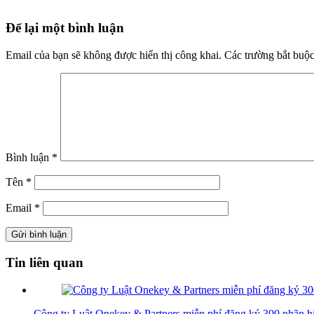
Để lại một bình luận
Email của bạn sẽ không được hiển thị công khai.
Các trường bắt buộ
Bình luận
*
Tên
*
Email
*
Tin liên quan
Công ty Luật Onekey & Partners miễn phí đăng ký 300 nhãn h