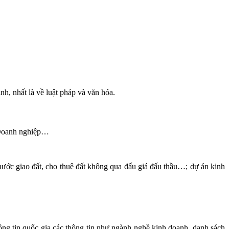
h, nhất là về luật pháp và văn hóa.
t Doanh nghiệp…
ước giao đất, cho thuê đất không qua đấu giá đấu thầu…; dự án kinh
ng tin quốc gia các thông tin như ngành nghề kinh doanh, danh sách