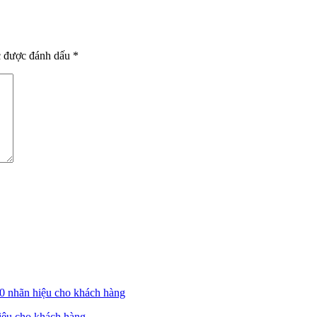
c được đánh dấu
*
iệu cho khách hàng