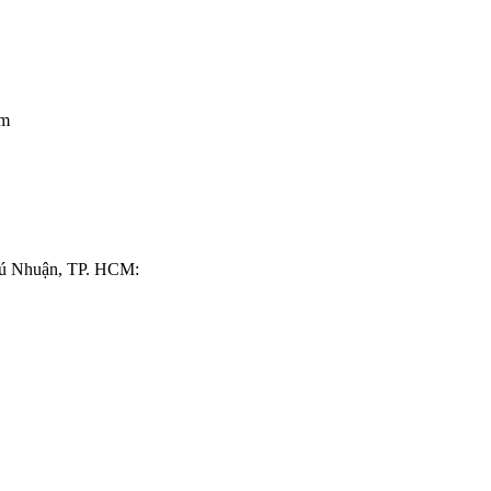
am
hú Nhuận, TP. HCM: