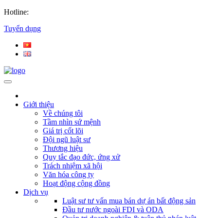
Hotline:
Tuyển dụng
Giới thiệu
Về chúng tôi
Tầm nhìn sứ mệnh
Giá trị cốt lõi
Đội ngũ luật sư
Thương hiệu
Quy tắc đạo đức, ứng xử
Trách nhiệm xã hội
Văn hóa công ty
Hoạt động cộng đồng
Dịch vụ
Luật sư tư vấn mua bán dự án bất động sản
Đầu tư nước ngoài FDI và ODA