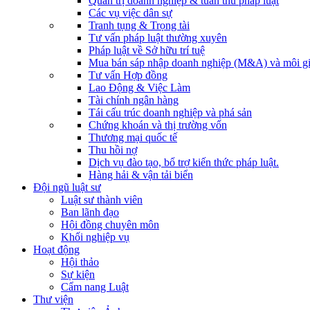
Quản trị doanh nghiệp & tuân thủ pháp luật
Các vụ việc dân sự
Tranh tụng & Trọng tài
Tư vấn pháp luật thường xuyên
Pháp luật về Sở hữu trí tuệ
Mua bán sáp nhập doanh nghiệp (M&A) và môi gi
Tư vấn Hợp đồng
Lao Động & Việc Làm
Tài chính ngân hàng
Tái cấu trúc doanh nghiệp và phá sản
Chứng khoán và thị trường vốn
Thương mại quốc tế
Thu hồi nợ
Dịch vụ đào tạo, bổ trợ kiến thức pháp luật.
Hàng hải & vận tải biển
Đội ngũ luật sư
Luật sư thành viên
Ban lãnh đạo
Hội đồng chuyên môn
Khối nghiệp vụ
Hoạt động
Hội thảo
Sự kiện
Cẩm nang Luật
Thư viện