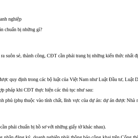
oanh nghiệp
a suôn sẻ, thành công, CĐT cần phải trang bị những kiến thức nhất địn
h được quy định trong các bộ luật của Việt Nam như Luật Đầu tư, Luậ
ợp pháp khi CĐT thực hiện các thủ tục như sau:
phủ (phụ thuộc vào tính chất, lĩnh vực của dự án: dự án được Nhà n
ần phải chuẩn bị hồ sơ với những giấy tờ khác nhau).
 nhận đăng ký, doanh nghiệp phải thông báo công khai trên Cổng thô