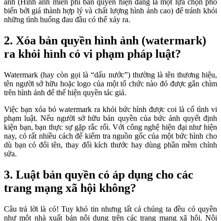
ảnh (Hình ảnh miễn phí bản quyền hiện đang là một lựa chọn phổ
biến bởi giá thành hợp lý và chất lượng hình ảnh cao) để tránh khỏi
những tình huống đau đầu có thể xảy ra.
2. Xóa bản quyền hình ảnh (watermark)
ra khỏi hình có vi phạm pháp luật?
Watermark (hay còn gọi là “dấu nước”) thường là tên thương hiệu,
tên người sở hữu hoặc logo của một tổ chức nào đó được gắn chìm
trên hình ảnh để thể hiện quyền tác giả.
Việc bạn xóa bỏ watermark ra khỏi bức hình được coi là cố tình vi
phạm luật. Nếu người sở hữu bản quyền của bức ảnh quyết định
kiện bạn, bạn thực sự gặp rắc rối. Với công nghệ hiện đại như hiện
nay, có rất nhiều cách để kiểm tra nguồn gốc của một bức hình cho
dù bạn có đổi tên, thay đổi kích thước hay dùng phần mềm chỉnh
sửa.
3. Luật bản quyền có áp dụng cho các
trang mạng xã hội không?
Câu trả lời là có! Tuy khó tin nhưng tất cả chúng ta đều có quyền
như một nhà xuất bản nội dung trên các trang mạng xã hội. Nội