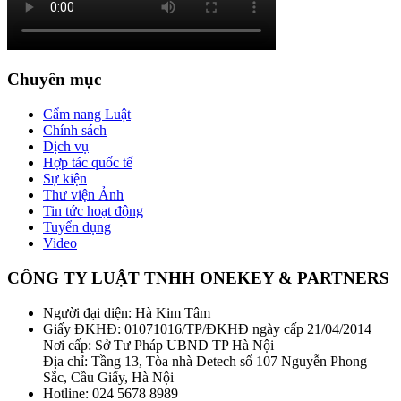
Chuyên mục
Cẩm nang Luật
Chính sách
Dịch vụ
Hợp tác quốc tế
Sự kiện
Thư viện Ảnh
Tin tức hoạt động
Tuyển dụng
Video
CÔNG TY LUẬT TNHH ONEKEY & PARTNERS
Người đại diện: Hà Kim Tâm
Giấy ĐKHĐ: 01071016/TP/ĐKHĐ ngày cấp 21/04/2014
Nơi cấp: Sở Tư Pháp UBND TP Hà Nội
Địa chỉ: Tầng 13, Tòa nhà Detech số 107 Nguyễn Phong
Sắc, Cầu Giấy, Hà Nội
Hotline: 024 5678 8989