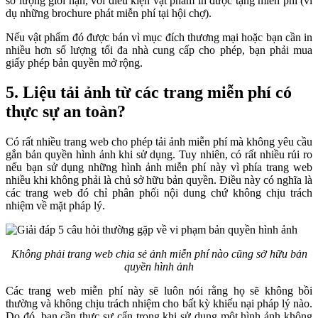
số lượng giới hạn, với điều kiện vật phẩm in được tặng miễn phí (ví
dụ những brochure phát miễn phí tại hội chợ).
Nếu vật phẩm đó được bán vì mục đích thương mại hoặc bạn cần in
nhiều hơn số lượng tối đa nhà cung cấp cho phép, bạn phải mua
giấy phép bản quyền mở rộng.
5. Liệu tải ảnh từ các trang miễn phí có
thực sự an toàn?
Có rất nhiều trang web cho phép tải ảnh miễn phí mà không yêu cầu
gắn bản quyền hình ảnh khi sử dụng. Tuy nhiên, có rất nhiều rủi ro
nếu bạn sử dụng những hình ảnh miễn phí này vì phía trang web
nhiều khi không phải là chủ sở hữu bản quyền. Điều này có nghĩa là
các trang web đó chỉ phân phối nội dung chứ không chịu trách
nhiệm về mặt pháp lý.
Không phải trang web chia sẻ ảnh miễn phí nào cũng sở hữu bản
quyền hình ảnh
Các trang web miễn phí này sẽ luôn nói rằng họ sẽ không bồi
thường và không chịu trách nhiệm cho bất kỳ khiếu nại pháp lý nào.
Do đó, bạn cần thực sự cẩn trọng khi sử dụng một hình ảnh không