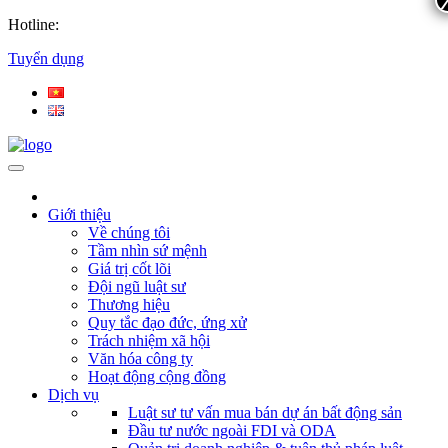
Hotline:
Tuyển dụng
Giới thiệu
Về chúng tôi
Tầm nhìn sứ mệnh
Giá trị cốt lõi
Đội ngũ luật sư
Thương hiệu
Quy tắc đạo đức, ứng xử
Trách nhiệm xã hội
Văn hóa công ty
Hoạt động cộng đồng
Dịch vụ
Luật sư tư vấn mua bán dự án bất động sản
Đầu tư nước ngoài FDI và ODA