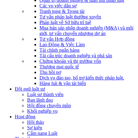
Quản trị doanh nghiệp & tuân thủ pháp luật
Các vụ việc dân sự
Tranh tụng & Trọng tài
Tư vấn pháp luật thường xuyên
Pháp luật về Sở hữu trí tuệ
Mua bán sáp nhập doanh nghiệp (M&A) và môi
giới, tư vấn chuyển nhượng dự án
Tư vấn Hợp đồng
Lao Động & Việc Làm
Tài chính ngân hàng
Tái cấu trúc doanh nghiệp và phá sản
Chứng khoán và thị trường vốn
Thương mại quốc tế
Thu hồi nợ
Dịch vụ đào tạo, bổ trợ kiến thức pháp luật.
Hàng hải & vận tải biển
Đội ngũ luật sư
Luật sư thành viên
Ban lãnh đạo
Hội đồng chuyên môn
Khối nghiệp vụ
Hoạt động
Hội thảo
Sự kiện
Cẩm nang Luật