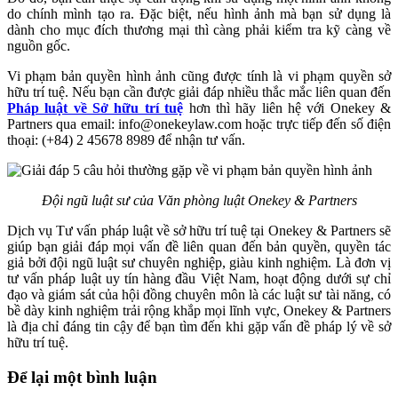
do chính mình tạo ra. Đặc biệt, nếu hình ảnh mà bạn sử dụng là
dành cho mục đích thương mại thì càng phải kiểm tra kỹ càng về
nguồn gốc.
Vi phạm bản quyền hình ảnh cũng được tính là vi phạm quyền sở
hữu trí tuệ. Nếu bạn cần được giải đáp nhiều thắc mắc liên quan đến
Pháp luật về Sở hữu trí tuệ
hơn thì hãy liên hệ với Onekey &
Partners qua email: info@onekeylaw.com hoặc trực tiếp đến số điện
thoại: (+84) 2 45678 8989 để nhận tư vấn.
Đội ngũ luật sư của Văn phòng luật Onekey & Partners
Dịch vụ
Tư vấn pháp luật về sở hữu trí tuệ tại Onekey & Partners
sẽ
giúp bạn giải đáp mọi vấn đề liên quan đến bản quyền, quyền tác
giả bởi đội ngũ luật sư chuyên nghiệp, giàu kinh nghiệm. Là đơn vị
tư vấn pháp luật uy tín hàng đầu Việt Nam, hoạt động dưới sự chỉ
đạo và giám sát của hội đồng chuyên môn là các luật sư tài năng, có
bề dày kinh nghiệm trải rộng khắp mọi lĩnh vực, Onekey & Partners
là địa chỉ đáng tin cậy để bạn tìm đến khi gặp vấn đề pháp lý về sở
hữu trí tuệ.
Để lại một bình luận