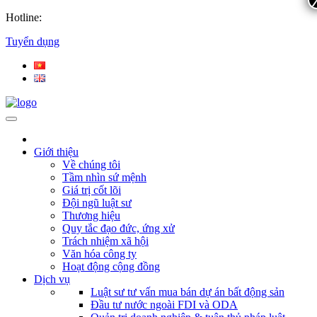
Hotline:
Tuyển dụng
Giới thiệu
Về chúng tôi
Tầm nhìn sứ mệnh
Giá trị cốt lõi
Đội ngũ luật sư
Thương hiệu
Quy tắc đạo đức, ứng xử
Trách nhiệm xã hội
Văn hóa công ty
Hoạt động cộng đồng
Dịch vụ
Luật sư tư vấn mua bán dự án bất động sản
Đầu tư nước ngoài FDI và ODA