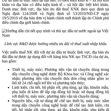
Dự án đầu tư thực hiện tại địa bàn: có điều kiện kinh tế – xã hội khó
khăn và địa bàn có điều kiện kinh tế – xã hội đặc biệt khó khăn.
Danh mục lĩnh vực, địa bàn ưu đãi thuế XNK theo quy định tại
Nghị định 124/2008 và Nghị định số 53/2010/NĐ-CP ngày
19/5/2010 về địa bàn đơn vị hành chính mới thành lập do Chính phủ
điều chỉnh địa giới hành chính.
Lĩnh vực R&D được hưởng nhiều ưu đãi về thuế xuất nhập khẩu
Việc miễn thuế NK đối với dự án đầu tư thuộc lĩnh vực, địa bàn ưu
đãi đầu tư được áp dụng đối với hàng hóa NK tạo TSCĐ của dự án,
bao gồm:
Thiết bị, máy móc; Phương tiện vận tải chuyên dùng trong
dây chuyền công nghệ được Bộ Khoa học và Công nghệ xác
nhận; phương tiện vận chuyển đưa đón công nhân gồm xe
ôtô từ 24 chỗ ngồi trở lên và phương tiện thủy;
Linh kiện, chi tiết, bộ phận rời, phụ tùng, gá lắp, khuôn mẫu,
phụ kiện đi kèm để lắp ráp đồng bộ hoặc sử dụng đồng bộ
với thiết bị, máy móc, phương tiện vận tải chuyên dùng;
Nguyên liệu, vật tư dùng để chế tạo thiết bị, máy móc nằm
trong dây chuyền công nghệ hoặc để chế tạo linh kiện, chi
tiết, bộ phận rời, phụ tùng, gá lắp, khuôn mẫu, phụ kiện đi