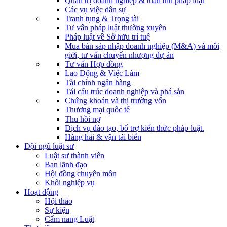
Quản trị doanh nghiệp & tuân thủ pháp luật
Các vụ việc dân sự
Tranh tụng & Trọng tài
Tư vấn pháp luật thường xuyên
Pháp luật về Sở hữu trí tuệ
Mua bán sáp nhập doanh nghiệp (M&A) và môi
giới, tư vấn chuyển nhượng dự án
Tư vấn Hợp đồng
Lao Động & Việc Làm
Tài chính ngân hàng
Tái cấu trúc doanh nghiệp và phá sản
Chứng khoán và thị trường vốn
Thương mại quốc tế
Thu hồi nợ
Dịch vụ đào tạo, bổ trợ kiến thức pháp luật.
Hàng hải & vận tải biển
Đội ngũ luật sư
Luật sư thành viên
Ban lãnh đạo
Hội đồng chuyên môn
Khối nghiệp vụ
Hoạt động
Hội thảo
Sự kiện
Cẩm nang Luật