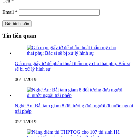
Tên
*
Email
*
Tin liên quan
Giả mạo giấy tờ để phẫu thuật thẩm mỹ cho thai phụ: Bác sĩ
sẽ bị xử lý hình sự
06/11/2019
Nghệ An: Bắt tạm giam 8 đối tượng đưa người đi nước ngoài
trái phép
05/11/2019