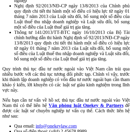
nghiệp
Nghị định 92/2013/NĐ-CP ngày 13/8/2013 của Chính phủ
quy định chi tiết thi hành một số điều có hiệu lực từ ngày 01
tháng 7 năm 2013 của Luật sửa đổi, bổ sung một số điều của
Luật thuế thu nhập doanh nghiệp và Luật sửa đổi, bổ sung
một số điều của Luật thuế giá trị gia tăng.
Thông tư 141/2013/TT-BTC ngày 16/10/2013 của Bộ Tài
chính hướng dẫn thi hành Nghị định số 92/2013/NĐ-CP ngày
13/8/2013 quy định chi tiết thi hành một số điều có hiệu lực
từ ngày 01 tháng 7 năm 2013 của Luật sửa đổi, bổ sung một
số điều của Luật thuế thu nhập doanh nghiệp và Luật sửa đổi,
bổ sung một số điều của Luật thuế giá trị gia tăng.
Quy trình thủ tục đầu tư nước ngoài vào Việt Nam cần trải qua
nhiều bước với các thủ tục tương đối phức tạp. Chính vì vậy, trước
khi thành lập doanh nghiệp có vốn đầu tư nước ngoài bạn cần tham
khảo ý kiến, lời khuyên có các luật sư giàu kinh nghiệm trong lĩnh
vực này.
Nếu bạn cần tư vấn về hồ sơ, thủ tục đầu tư nước ngoài vào Việt
Nam thì có thể liên hệ
Văn phòng luật Onekey & Partners
để
được các luật sư chuyên nghiệp tư vấn cụ thể. Cách thức liên hệ
như sau:
Qua email:
info@onekeylaw.com
Qua số điện thoại: (+84) 2 45678 8989