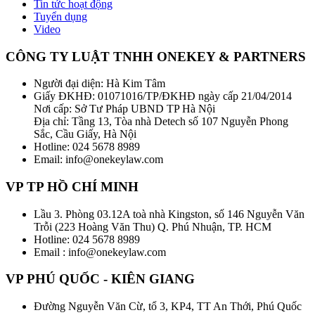
Tin tức hoạt động
Tuyển dụng
Video
CÔNG TY LUẬT TNHH ONEKEY & PARTNERS
Người đại diện: Hà Kim Tâm
Giấy ĐKHĐ: 01071016/TP/ĐKHĐ ngày cấp 21/04/2014
Nơi cấp: Sở Tư Pháp UBND TP Hà Nội
Địa chỉ: Tầng 13, Tòa nhà Detech số 107 Nguyễn Phong
Sắc, Cầu Giấy, Hà Nội
Hotline: 024 5678 8989
Email: info@onekeylaw.com
VP TP HỒ CHÍ MINH
Lầu 3. Phòng 03.12A toà nhà Kingston, số 146 Nguyễn Văn
Trỗi (223 Hoàng Văn Thu) Q. Phú Nhuận, TP. HCM
Hotline: 024 5678 8989
Email : info@onekeylaw.com
VP PHÚ QUỐC - KIÊN GIANG
Đường Nguyễn Văn Cừ, tổ 3, KP4, TT An Thới, Phú Quốc