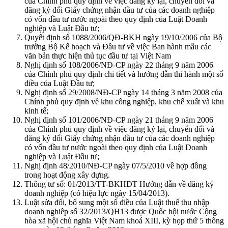
của Chính phủ quy định về việc đăng ký lại, chuyển đổi và
đăng ký đổi Giấy chứng nhận đầu tư của các doanh nghiệp
có vốn đầu tư nước ngoài theo quy định của Luật Doanh
nghiệp và Luật Đầu tư;
Quyết định số 1088/2006/QĐ-BKH ngày 19/10/2006 của Bộ
trưởng Bộ Kế hoạch và Đầu tư về việc Ban hành mẫu các
văn bản thực hiện thủ tục đầu tư tại Việt Nam
Nghị định số 108/2006/NĐ-CP ngày 22 tháng 9 năm 2006
của Chính phủ quy định chi tiết và hướng dẫn thi hành một số
điều của Luật Đầu tư;
Nghị định số 29/2008/NĐ-CP ngày 14 tháng 3 năm 2008 của
Chính phủ quy định về khu công nghiệp, khu chế xuất và khu
kinh tế;
Nghị định số 101/2006/NĐ-CP ngày 21 tháng 9 năm 2006
của Chính phủ quy định về việc đăng ký lại, chuyển đổi và
đăng ký đổi Giấy chứng nhận đầu tư của các doanh nghiệp
có vốn đầu tư nước ngoài theo quy định của Luật Doanh
nghiệp và Luật Đầu tư;
Nghị định 48/2010/NĐ-CP ngày 07/5/2010 về hợp đồng
trong hoạt động xây dựng.
Thông tư số: 01/2013/TT-BKHĐT Hướng dẫn về đăng ký
doanh nghiệp (có hiệu lực ngày 15/04/2013).
Luật sửa đổi, bổ sung một số điều của Luật thuế thu nhập
doanh nghiêp số 32/2013/QH13 được Quốc hội nước Cộng
hòa xã hội chủ nghĩa Việt Nam khoá XIII, kỳ họp thứ 5 thông