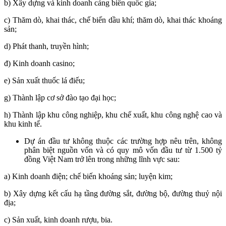
b) Xây dựng và kinh doanh cảng biển quốc gia;
c) Thăm dò, khai thác, chế biến dầu khí; thăm dò, khai thác khoáng
sản;
d) Phát thanh, truyền hình;
đ) Kinh doanh casino;
e) Sản xuất thuốc lá điếu;
g) Thành lập cơ sở đào tạo đại học;
h) Thành lập khu công nghiệp, khu chế xuất, khu công nghệ cao và
khu kinh tế.
Dự án đầu tư không thuộc các trường hợp nêu trên, không
phân biệt nguồn vốn và có quy mô vốn đầu tư từ 1.500 tỷ
đồng Việt Nam trở lên trong những lĩnh vực sau:
a) Kinh doanh điện; chế biến khoáng sản; luyện kim;
b) Xây dựng kết cấu hạ tầng đường sắt, đường bộ, đường thuỷ nội
địa;
c) Sản xuất, kinh doanh rượu, bia.