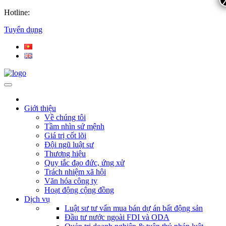
Hotline:
Tuyển dụng
Giới thiệu
Về chúng tôi
Tầm nhìn sứ mệnh
Giá trị cốt lõi
Đội ngũ luật sư
Thương hiệu
Quy tắc đạo đức, ứng xử
Trách nhiệm xã hội
Văn hóa công ty
Hoạt động cộng đồng
Dịch vụ
Luật sư tư vấn mua bán dự án bất động sản
Đầu tư nước ngoài FDI và ODA