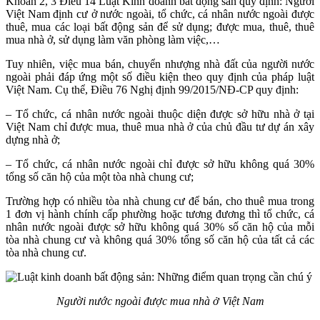
Khoản 2, 3 Điều 14 Luật Kinh doanh bất động sản quy định: Người
Việt Nam định cư ở nước ngoài, tổ chức, cá nhân nước ngoài được
thuê, mua các loại bất động sản để sử dụng; được mua, thuê, thuê
mua nhà ở, sử dụng làm văn phòng làm việc,…
Tuy nhiên, việc mua bán, chuyển nhượng nhà đất của người nước
ngoài phải đáp ứng một số điều kiện theo quy định của pháp luật
Việt Nam. Cụ thể, Điều 76 Nghị định 99/2015/NĐ-CP quy định:
– Tổ chức, cá nhân nước ngoài thuộc diện được sở hữu nhà ở tại
Việt Nam chỉ được mua, thuê mua nhà ở của chủ đầu tư dự án xây
dựng nhà ở;
– Tổ chức, cá nhân nước ngoài chỉ được sở hữu không quá 30%
tổng số căn hộ của một tòa nhà chung cư;
Trường hợp có nhiều tòa nhà chung cư để bán, cho thuê mua trong
1 đơn vị hành chính cấp phường hoặc tương đương thì tổ chức, cá
nhân nước ngoài được sở hữu không quá 30% số căn hộ của mỗi
tòa nhà chung cư và không quá 30% tổng số căn hộ của tất cả các
tòa nhà chung cư.
Người nước ngoài được mua nhà ở Việt Nam