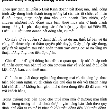
Theo quy định tại Điều 5 Luật Kinh doanh bất động sản, nhà, công
trình xây dựng hình thành trong tương lai của các tổ chức, cá nhân
là đối tượng được phép đưa vào kinh doanh. Tuy nhiên, việc
chuyển nhượng hợp đồng mua bán, thuê mua nhà ở hình thành
trong tương lai phải đáp ứng các điều kiện quy định tại Điều 55,
Điều 56 Luật Kinh doanh bất động sản, cụ thể:
– Có giấy tờ về quyền sử dụng đất, hồ sơ dự án, thiết kế bản vẽ thi
công đã được cấp có thẩm quyền phê duyệt, Giấy phép xây dựng,
giấy tờ về nghiệm thu việc hoàn thành xây dựng cơ sở hạ tầng kỹ
thuật tương ứng theo tiến độ dự án.
– Chủ đầu tư đã gửi thông báo đến cơ quan quản lý nhà ở cấp tỉnh
và nhận được văn bản trả lời của cơ quan này về việc nhà ở đủ điều
kiện được bán, cho thuê mua;
– Chủ đầu tư phải được ngân hàng thương mại có đủ năng lực thực
hiện bảo lãnh nghĩa vụ tài chính của chủ đầu tư đối với khách hàng
khi chủ đầu tư không bàn giao nhà ở theo đúng tiến độ đã cam kết
với khách hàng.
Trong trường hợp bán hoặc cho thuê mua nhà ở thương mại hình
thành trong tương lai mà chưa được ngân hàng bảo lãnh theo quy
định, chủ đầu tư có thể bị phạt từ 250 triệu đồng đến 300 triệu đồng.