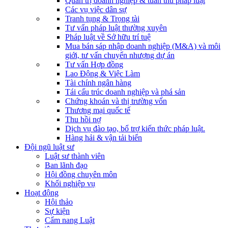
Quản trị doanh nghiệp & tuân thủ pháp luật
Các vụ việc dân sự
Tranh tụng & Trọng tài
Tư vấn pháp luật thường xuyên
Pháp luật về Sở hữu trí tuệ
Mua bán sáp nhập doanh nghiệp (M&A) và môi
giới, tư vấn chuyển nhượng dự án
Tư vấn Hợp đồng
Lao Động & Việc Làm
Tài chính ngân hàng
Tái cấu trúc doanh nghiệp và phá sản
Chứng khoán và thị trường vốn
Thương mại quốc tế
Thu hồi nợ
Dịch vụ đào tạo, bổ trợ kiến thức pháp luật.
Hàng hải & vận tải biển
Đội ngũ luật sư
Luật sư thành viên
Ban lãnh đạo
Hội đồng chuyên môn
Khối nghiệp vụ
Hoạt động
Hội thảo
Sự kiện
Cẩm nang Luật