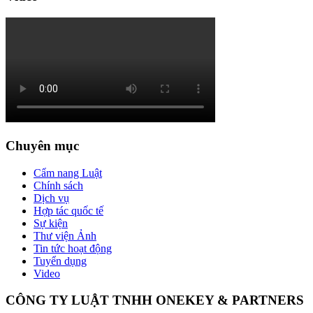
Chuyên mục
Cẩm nang Luật
Chính sách
Dịch vụ
Hợp tác quốc tế
Sự kiện
Thư viện Ảnh
Tin tức hoạt động
Tuyển dụng
Video
CÔNG TY LUẬT TNHH ONEKEY & PARTNERS