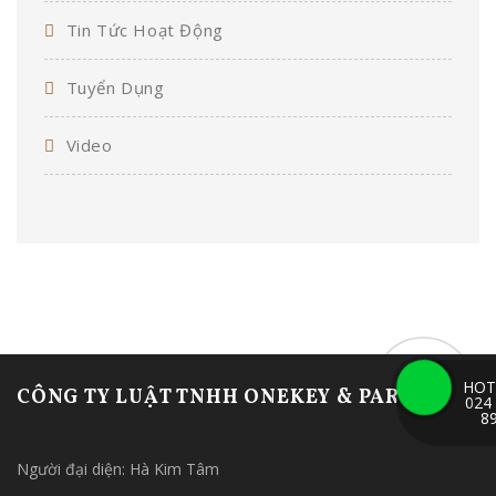
Tin Tức Hoạt Động
Tuyển Dụng
Video
HOT
CÔNG TY LUẬT TNHH ONEKEY & PARTNERS
024
8
Người đại diện: Hà Kim Tâm