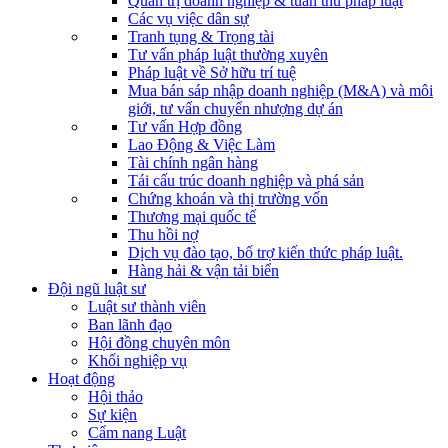
Quản trị doanh nghiệp & tuân thủ pháp luật
Các vụ việc dân sự
Tranh tụng & Trọng tài
Tư vấn pháp luật thường xuyên
Pháp luật về Sở hữu trí tuệ
Mua bán sáp nhập doanh nghiệp (M&A) và môi
giới, tư vấn chuyển nhượng dự án
Tư vấn Hợp đồng
Lao Động & Việc Làm
Tài chính ngân hàng
Tái cấu trúc doanh nghiệp và phá sản
Chứng khoán và thị trường vốn
Thương mại quốc tế
Thu hồi nợ
Dịch vụ đào tạo, bổ trợ kiến thức pháp luật.
Hàng hải & vận tải biển
Đội ngũ luật sư
Luật sư thành viên
Ban lãnh đạo
Hội đồng chuyên môn
Khối nghiệp vụ
Hoạt động
Hội thảo
Sự kiện
Cẩm nang Luật