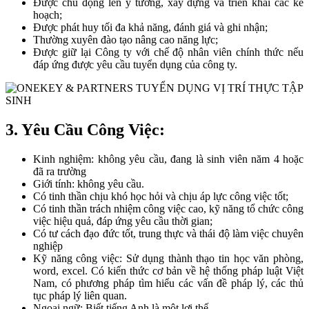
Được chủ động lên ý tưởng, xây dựng và triển khai các kế
hoạch;
Được phát huy tối đa khả năng, đánh giá và ghi nhận;
Thường xuyên đào tạo nâng cao năng lực;
Được giữ lại Công ty với chế độ nhân viên chính thức nếu
đáp ứng được yêu cầu tuyển dụng của công ty.
3. Yêu Cầu Công Việc:
Kinh nghiệm: không yêu cầu, đang là sinh viên năm 4 hoặc
đã ra trường
Giới tính: không yêu cầu.
Có tinh thần chịu khó học hỏi và chịu áp lực công việc tốt;
Có tinh thần trách nhiệm công việc cao, kỹ năng tổ chức công
việc hiệu quả, đáp ứng yêu cầu thời gian;
Có tư cách đạo đức tốt, trung thực và thái độ làm việc chuyên
nghiệp
Kỹ năng công việc: Sử dụng thành thạo tin học văn phòng,
word, excel. Có kiến thức cơ bản về hệ thống pháp luật Việt
Nam, có phương pháp tìm hiểu các vấn đề pháp lý, các thủ
tục pháp lý liên quan.
Ngoại ngữ: Biết tiếng Anh là một lợi thế