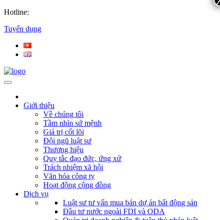
Hotline:
Tuyển dụng
Giới thiệu
Về chúng tôi
Tầm nhìn sứ mệnh
Giá trị cốt lõi
Đội ngũ luật sư
Thương hiệu
Quy tắc đạo đức, ứng xử
Trách nhiệm xã hội
Văn hóa công ty
Hoạt động cộng đồng
Dịch vụ
Luật sư tư vấn mua bán dự án bất động sản
Đầu tư nước ngoài FDI và ODA